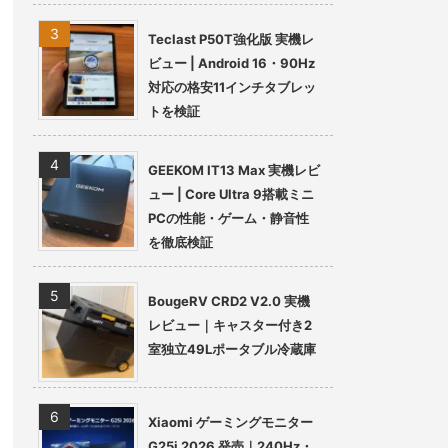
Teclast P50T強化版 実機レ
ビュー | Android 16・90Hz
対応の格安11インチタブレッ
トを検証
GEEKOM IT13 Max 実機レビ
ュー | Core Ultra 9搭載ミニ
PCの性能・ゲーム・静音性
を徹底検証
BougeRV CRD2 V2.0 実機
レビュー｜キャスター付き2
室独立49Lポータブル冷蔵庫
Xiaomi ゲーミングモニター
G25i 2026 発売｜240Hz・