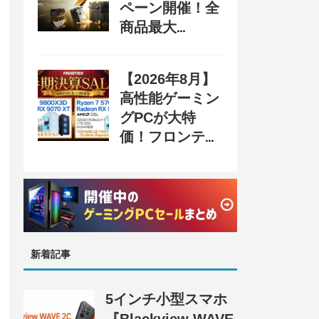
ペーン開催！全
商品最大
70%OFF＆豪華
購入特典、8月
【2026年8月】
31日まで
高性能ゲーミン
グPCが大特
価！フロンティ
ア『半期決算
SALE 奥義』開
催、セール情報
まとめ
新着記事
5インチ小型スマホ