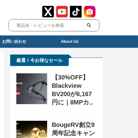
お問い合わせ
About Us
厳選！今お得なセール
【30%OFF】
Blackview
BV200が6,167
円に｜8MPカメ
ラ搭載スマート
グラス用クーポ
BougeRV創立9
ン配布中
周年記念キャン