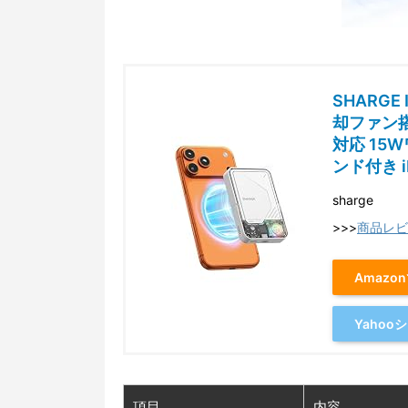
SHARG
却ファン搭
対応 15W
ンド付き i
sharge
>>>
商品レビ
Amazo
Yaho
項目
内容