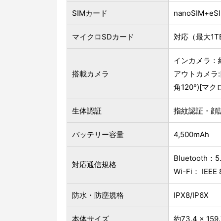
SIMカード
nanoSIM+e
マイクロSDカード
対応（最大1T
インカメラ：約
搭載カメラ
アウトカメラ:[広
角120°)[マクロ
生体認証
指紋認証・顔
バッテリー容量
4,500mAh
Bluetooth：5.
対応通信規格
Wi-Fi： IEEE 8
防水・防塵規格
IPX8/IP6X
本体サイズ
約73.4 × 159.