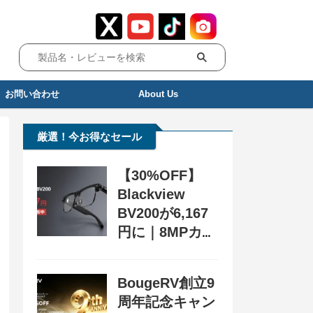
お問い合わせ
About Us
厳選！今お得なセール
【30%OFF】
Blackview
BV200が6,167
円に｜8MPカメ
ラ搭載スマート
グラス用クーポ
BougeRV創立9
ン配布中
周年記念キャン