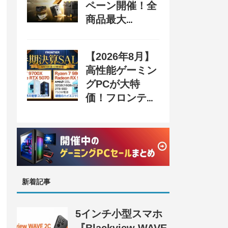
ペーン開催！全
商品最大
70%OFF＆豪華
購入特典、8月
【2026年8月】
31日まで
高性能ゲーミン
グPCが大特
価！フロンティ
ア『半期決算
SALE』開催、
セール情報まと
め
新着記事
5インチ小型スマホ