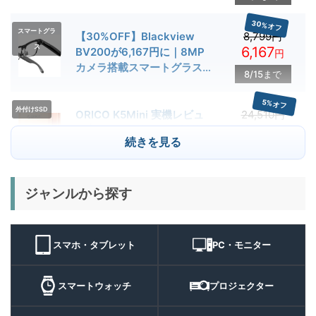
とゲーム性能を検証
30%オフ
スマートグラ
【30%OFF】Blackview
8,799円
ス
6,167
BV200が6,167円に｜8MP
円
カメラ搭載スマートグラス用
8/15まで
クーポン配布中
5%オフ
外付けSSD
ORICO K5Mini 実機レビュ
24,510円
23,284
ー | スマホの容量不足対策に
円
続きを見る
便利な小型外付けSSD
8/22まで
29%オフ
キャンプライ
ジャンルから探す
BougeRV T1 キャンプライ
15,980円
ト
11,384
ト 実機レビュー | 最大
円
3000lm・最長102時間の多
9/1まで
機能キャンプライトを徹底検
スマホ・タブレット
PC・モニター
証
10%オフ
スマートウォ
FOSMET QS40 第3世代 実
10,980円
ッチ
9,882
スマートウォッチ
プロジェクター
機レビュー | 1万円前後で通
円
話・AI機能まで使える高コス
9/6まで