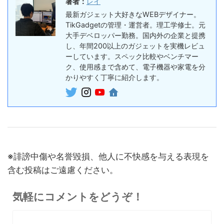
著者：
レイ
30%オフ
最新ガジェット大好きなWEBデザイナー。
『OpenRock S2』レビュ
9,980円
イヤホン
TikGadgetの管理・運営者。理工学修士。元
6,986
ー！超軽量オープンイヤー型
円
大手デベロッパー勤務。国内外の企業と提携
イヤホンの特徴・使い方・メ
終了日未定
し、年間200以上のガジェットを実機レビュ
リットデメリット徹底解説
ーしています。スペック比較やベンチマー
ク、使用感まで含めて、電子機器や家電を分
※価格・在庫は変動するため、最新情報は各記事でご確認ください。
かりやすく丁寧に紹介します。
※誹謗中傷や名誉毀損、他人に不快感を与える表現を
含む投稿はご遠慮ください。
気軽にコメントをどうぞ！