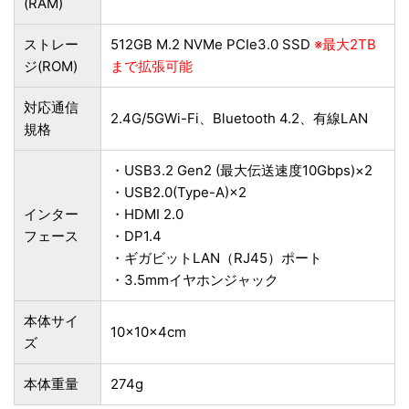
(RAM)
ストレー
512GB M.2 NVMe PCIe3.0 SSD
※最大2TB
ジ(ROM)
まで拡張可能
対応通信
2.4G/5GWi-Fi、Bluetooth 4.2、有線LAN
規格
・USB3.2 Gen2 (最大伝送速度10Gbps)×2
・USB2.0(Type-A)×2
インター
・HDMI 2.0
フェース
・DP1.4
・ギガビットLAN（RJ45）ポート
・3.5mmイヤホンジャック
本体サイ
10×10×4cm
ズ
本体重量
274g