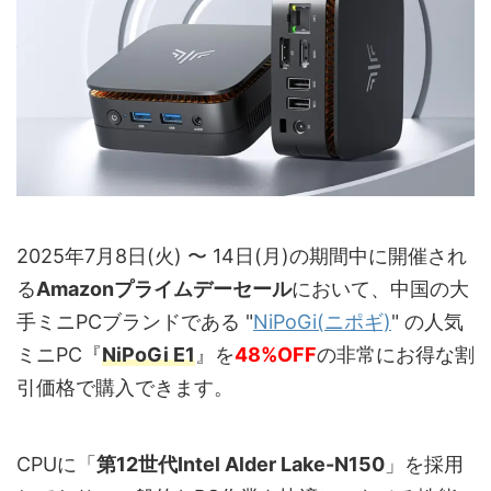
2025年7月8日(火) 〜 14日(月)の期間中に開催され
る
Amazonプライムデーセール
において、中国の大
手ミニPCブランドである "
NiPoGi(ニポギ)
" の人気
ミニPC『
NiPoGi E1
』を
48%OFF
の非常にお得な割
引価格で購入できます。
CPUに「
第12世代Intel Alder Lake-N150
」を採用