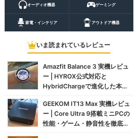
パスマートウォッチ
オーディオ機器
ゲーミング
20%オフ
ポータブル冷
BougeRV CRH20 実機レビ
43,499円
蔵庫
35,131
ュー | バッテリー対応で車中
円
家電・インテリア
アウトドア機器
泊にも使いやすいポータブル
10/9まで
冷蔵庫
いま読まれているレビュー
5%オフ
ソーラーパネ
BougeRV Arch Pro 200W
39,580円
ル
37,601
実機レビュー | 曲がる・軽
円
い・車載しやすい200Wソー
Amazfit Balance 3 実機レビュ
11/8まで
ラーパネル
ー | HYROX公式対応と
5%オフ
ミニPC
GEEKOM A9 MAX 2026 実
243,900円
HybridChargeで進化した本格
231,705
機レビュー | Ryzen AI 9 HX
円
トレーニングウォッチ
470搭載の高性能ミニPCを
11/30まで
GEEKOM IT13 Max 実機レビュ
実機検証
5%オフ
ー | Core Ultra 9搭載ミニPCの
タブレット
TCL Note A1 NXTPAPER 実
92,980円
性能・ゲーム・静音性を徹底検
88,331
機レビュー | 紙のような書き
円
心地と実用的なAI機能を検証
証
12/31まで