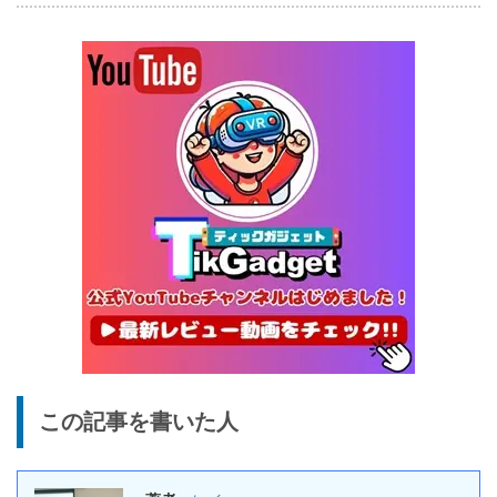
25%オフ
イヤホン
『EarFun Air Pro 4』レビュ
9,990円
7,491
ー、Snapdragon Sound対
円
応の高コスパなワイヤレスイ
終了日未定
ヤホン
10%オフ
AI動画生成ツ
DomoAIレビュー | 画像から
86,595円
ール
77,936
AI動画生成！使い方・料金プ
円
ラン・割引まとめ
終了日未定
5%オフ
ボイスレコー
『PLAUD NOTE』レビュ
27,500円
ダー
26,125
ー、文字起こし＆GPT-4o要
円
約機能搭載、超薄型のAIボイ
終了日未定
スレコーダー
5%オフ
ボイスレコー
『PLAUD NotePin』レビュ
27,500円
この記事を書いた人
ダー
26,125
ー！録音・文字起こし・要約
円
までこれ1台、超小型ウェア
終了日未定
ラブルAIボイスレコーダー