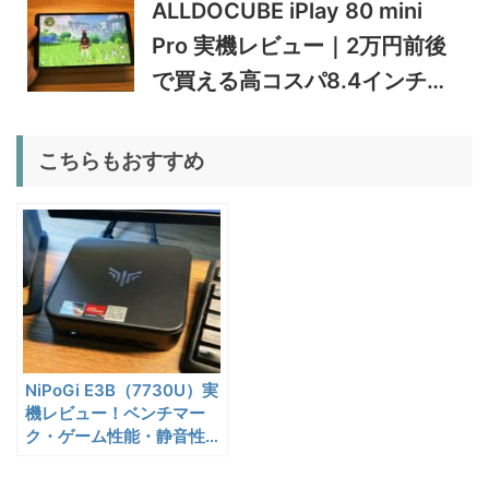
ALLDOCUBE iPlay 80 mini
5%オフ
Pro 実機レビュー｜2万円前後
ポータブル冷
BougeRV CRD2 V2.0 実機
36,283円
蔵庫
34,469
レビュー｜キャスター付き2
円
で買える高コスパ8.4インチ
室独立49Lポータブル冷蔵庫
1/22まで
Androidタブレット
5%オフ
こちらもおすすめ
扇風機
BougeRV F02 実機レビュー
8,980円
8,531
| 最大7.5m/s・8Ahバッテリ
円
ー搭載のアウトドア扇風機
1/22まで
5%オフ
ポータブル冷
BougeRV CRX3 実機レビュ
27,183円
蔵庫
25,823
ー | －20℃冷凍対応・バッ
円
テリー駆動もできるポータブ
1/22まで
ル冷蔵庫
NiPoGi E3B（7730U）実
20%オフ
タブレット
FPD CP10-J1 実機レビュー
19,199円
機レビュー！ベンチマー
15,504
| 1万円台で買えるAndroid
ク・ゲーム性能・静音性ま
円
で徹底検証
16搭載10.1インチタブレット
終了日未定