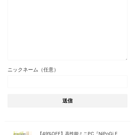
ニックネーム（任意）
【49%OFF】高性能ミニPC『NiPoGi E