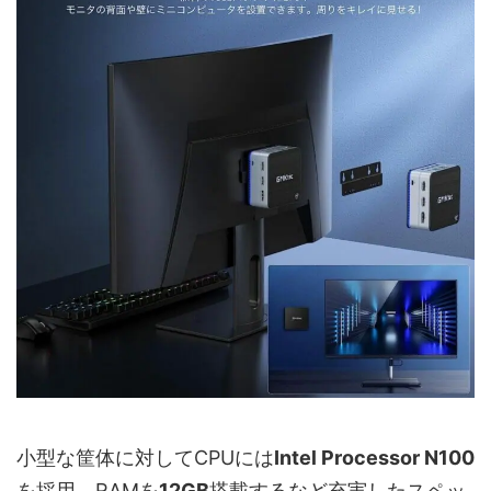
小型な筐体に対してCPUには
Intel Processor N100
を採用。RAMを
12GB
搭載するなど充実したスペッ