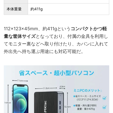
本体重量
約411g
112×123×45mm、約411gという
コンパクトかつ軽
量な筐体サイズ
となっており、付属の金具を利用し
てモニター裏などへ取り付けたり、カバンに入れて
外出先へ持ち運ぶ用途にも対応可能だ。