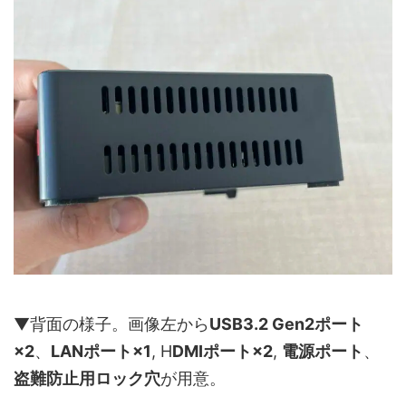
▼背面の様子。画像左から
USB3.2 Gen2ポート
×2
、
LANポート×1
, H
DMIポート×2
,
電源ポート
、
盗難防止用ロック穴
が用意。