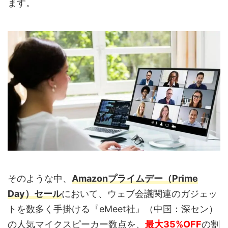
ます。
そのような中、
Amazonプライムデー（Prime
Day）セール
において、ウェブ会議関連のガジェッ
トを数多く手掛ける『eMeet社』（中国：深セン）
の人気マイクスピーカー数点を、
最大35%OFF
の割