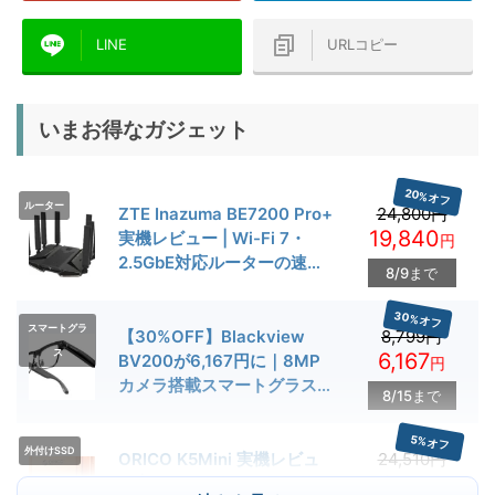
LINE
URLコピー
いまお得なガジェット
20%オフ
ルーター
ZTE Inazuma BE7200 Pro+
24,800円
19,840
実機レビュー | Wi-Fi 7・
円
2.5GbE対応ルーターの速度
8/9まで
とゲーム性能を検証
30%オフ
スマートグラ
【30%OFF】Blackview
8,799円
ス
6,167
BV200が6,167円に｜8MP
円
カメラ搭載スマートグラス用
8/15まで
クーポン配布中
5%オフ
外付けSSD
ORICO K5Mini 実機レビュ
24,510円
23,284
ー | スマホの容量不足対策に
円