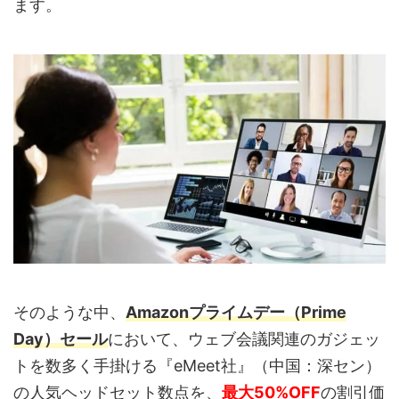
ます。
そのような中、
Amazonプライムデー（Prime
Day）セール
において、ウェブ会議関連のガジェッ
トを数多く手掛ける『eMeet社』（中国：深セン）
の人気ヘッドセット数点を、
最大50%OFF
の割引価