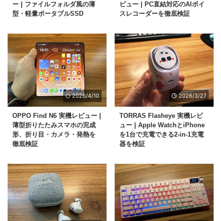
ー | ファイルフォルダ風の薄
ビュー | PC直結対応のAIボイ
型・軽量ポータブルSSD
スレコーダーを徹底検証
2026/4/10
2026/3/27
OPPO Find N6 実機レビュー |
TORRAS Flasheye 実機レビ
薄型折りたたみスマホの完成
ュー | Apple WatchとiPhone
形、折り目・カメラ・発熱を
を1台で充電できる2-in-1充電
徹底検証
器を検証