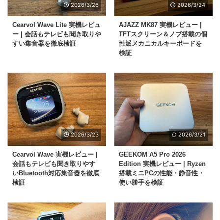
2026/3/26
2026/3/24
Cearvol Wave Lite 実機レビュ
AJAZZ MK87 実機レビュー |
ー | 会話もテレビも聞き取りや
TFTスクリーン＆ノブ搭載の個
すい集音器を徹底検証
性派メカニカルキーボードを
検証
2026/3/23
2026/3/21
Cearvol Wave 実機レビュー |
GEEKOM A5 Pro 2026
会話もテレビも聞き取りやす
Edition 実機レビュー | Ryzen
いBluetooth対応集音器を徹底
搭載ミニPCの性能・静音性・
検証
使い勝手を検証