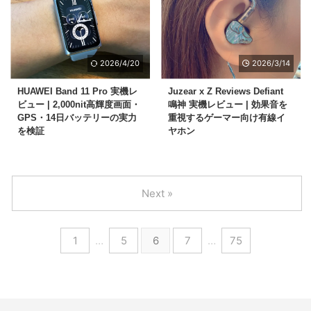
2026/4/20
2026/3/14
HUAWEI Band 11 Pro 実機レ
Juzear x Z Reviews Defiant
ビュー | 2,000nit高輝度画面・
鳴神 実機レビュー | 効果音を
GPS・14日バッテリーの実力
重視するゲーマー向け有線イ
を検証
ヤホン
Next »
1
…
5
6
7
…
75