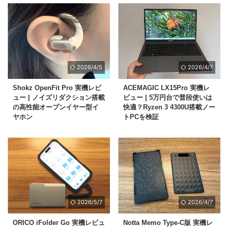
2026/4/5
2026/4/7
Shokz OpenFit Pro 実機レビ
ACEMAGIC LX15Pro 実機レ
ュー | ノイズリダクション搭載
ビュー | 5万円台で普段使いは
の高性能オープンイヤー型イ
快適？Ryzen 3 4300U搭載ノー
ヤホン
トPCを検証
2026/5/7
2026/4/7
ORICO iFolder Go 実機レビュ
Notta Memo Type-C版 実機レ