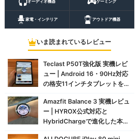
オーディオ機器
ゲーミング
20%オフ
ポータブル冷
BougeRV CRH20 実機レビ
43,499円
蔵庫
35,131
ュー | バッテリー対応で車中
円
家電・インテリア
アウトドア機器
泊にも使いやすいポータブル
10/9まで
冷蔵庫
いま読まれているレビュー
5%オフ
ソーラーパネ
BougeRV Arch Pro 200W
39,580円
ル
37,601
実機レビュー | 曲がる・軽
円
い・車載しやすい200Wソー
Teclast P50T強化版 実機レビ
11/8まで
ラーパネル
ュー | Android 16・90Hz対応
5%オフ
ミニPC
GEEKOM A9 MAX 2026 実
243,900円
の格安11インチタブレットを検
231,705
機レビュー | Ryzen AI 9 HX
円
証
470搭載の高性能ミニPCを
11/30まで
Amazfit Balance 3 実機レビュ
実機検証
5%オフ
ー | HYROX公式対応と
タブレット
TCL Note A1 NXTPAPER 実
92,980円
HybridChargeで進化した本格
88,331
機レビュー | 紙のような書き
円
心地と実用的なAI機能を検証
トレーニングウォッチ
12/31まで
ALLDOCUBE iPlay 80 mini