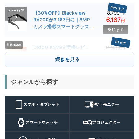
30%オフ
スマートグラ
【30%OFF】Blackview
8,799円
ス
6,167
BV200が6,167円に｜8MP
円
カメラ搭載スマートグラス用
8/15まで
クーポン配布中
5%オフ
外付けSSD
ORICO K5Mini 実機レビュ
24,510円
23,284
ー | スマホの容量不足対策に
円
続きを見る
便利な小型外付けSSD
8/22まで
29%オフ
キャンプライ
ジャンルから探す
BougeRV T1 キャンプライ
15,980円
ト
11,384
ト 実機レビュー | 最大
円
3000lm・最長102時間の多
9/1まで
機能キャンプライトを徹底検
スマホ・タブレット
PC・モニター
証
10%オフ
スマートウォ
FOSMET QS40 第3世代 実
10,980円
ッチ
9,882
スマートウォッチ
プロジェクター
機レビュー | 1万円前後で通
円
話・AI機能まで使える高コス
9/6まで
パスマートウォッチ