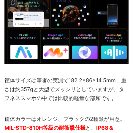
筐体サイズは筆者の実測で182.2×86×14.5mm、重
さは約357gと大型でズッシリとしていますが、タ
フネススマホの中では比較的軽量な部類です。
筐体カラーはオレンジ、ブラックの2種類が用意。
MIL-STD-810H等級の耐衝撃仕様
と、
IP68＆