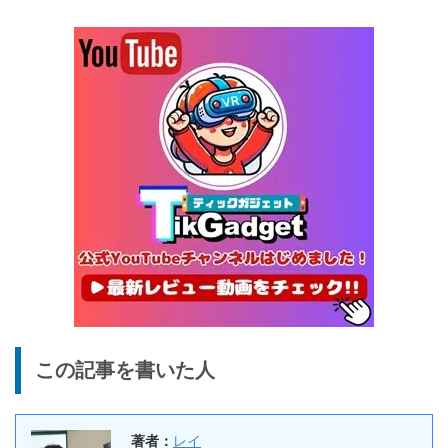
25%オフ
イヤホン
『EarFun Air Pro 4』レビュ
9,990円
7,491
ー、Snapdragon Sound対
円
応の高コスパなワイヤレスイ
終了日未定
ヤホン
10%オフ
AI動画生成ツ
DomoAIレビュー | 画像から
86,595円
ール
77,936
AI動画生成！使い方・料金プ
円
ラン・割引まとめ
終了日未定
5%オフ
ボイスレコー
『PLAUD NOTE』レビュ
27,500円
ダー
26,125
ー、文字起こし＆GPT-4o要
円
約機能搭載、超薄型のAIボイ
終了日未定
スレコーダー
5%オフ
ボイスレコー
『PLAUD NotePin』レビュ
27,500円
この記事を書いた人
ダー
26,125
ー！録音・文字起こし・要約
円
までこれ1台、超小型ウェア
終了日未定
ラブルAIボイスレコーダー
著者：
レイ