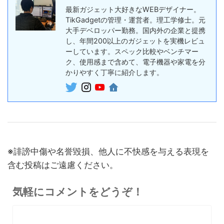
30%オフ
最新ガジェット大好きなWEBデザイナー。
『OpenRock S2』レビュ
9,980円
イヤホン
TikGadgetの管理・運営者。理工学修士。元
6,986
ー！超軽量オープンイヤー型
円
大手デベロッパー勤務。国内外の企業と提携
イヤホンの特徴・使い方・メ
終了日未定
し、年間200以上のガジェットを実機レビュ
リットデメリット徹底解説
ーしています。スペック比較やベンチマー
ク、使用感まで含めて、電子機器や家電を分
※価格・在庫は変動するため、最新情報は各記事でご確認ください。
かりやすく丁寧に紹介します。
※誹謗中傷や名誉毀損、他人に不快感を与える表現を
含む投稿はご遠慮ください。
気軽にコメントをどうぞ！