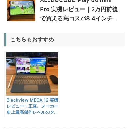
5%オフ
Pro 実機レビュー｜2万円前後
ポータブル冷
BougeRV CRD2 V2.0 実機
36,283円
蔵庫
34,469
レビュー｜キャスター付き2
円
で買える高コスパ8.4インチ
室独立49Lポータブル冷蔵庫
1/22まで
Androidタブレット
5%オフ
こちらもおすすめ
扇風機
BougeRV F02 実機レビュー
8,980円
8,531
| 最大7.5m/s・8Ahバッテリ
円
ー搭載のアウトドア扇風機
1/22まで
5%オフ
ポータブル冷
BougeRV CRX3 実機レビュ
27,183円
蔵庫
25,823
ー | －20℃冷凍対応・バッ
円
テリー駆動もできるポータブ
1/22まで
ル冷蔵庫
Blackview MEGA 12 実機
20%オフ
タブレット
FPD CP10-J1 実機レビュー
19,199円
レビュー！正直、メーカー
15,504
| 1万円台で買えるAndroid
史上最高傑作レベルのタブ
円
レット
16搭載10.1インチタブレット
終了日未定