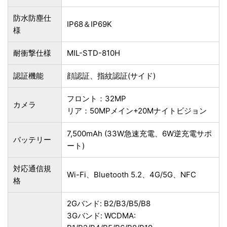
防水防塵仕
IP68＆IP69K
様
耐衝撃仕様
MIL-STD-810H
認証機能
顔認証、指紋認証(サイド)
フロント：32MP
カメラ
リア：50MPメイン+20Mナイトビジョン
7,500mAh (33W急速充電、6W逆充電サポ
バッテリー
ート)
対応通信規
Wi-Fi、Bluetooth 5.2、4G/5G、NFC
格
2Gバンド: B2/B3/B5/B8
3Gバンド: WCDMA: