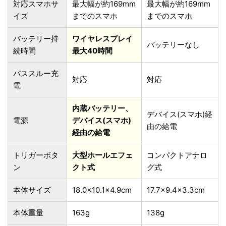
対応スマホサ
最大幅が約169mm
最大幅が約169mm
イズ
までのスマホ
までのスマホ
バッテリー持
ワイヤレスプレイ
バッテリーなし
続時間
最大40時間
パススルー充
対応
対応
電
内蔵バッテリー、
デバイス(スマホ)経
電源
デバイス(スマホ)
由の給電
経由の給電
トリガーボタ
大型ホールエフェ
コンパクトアナロ
ン
クト式
グ式
本体サイズ
18.0×10.1×4.9cm
17.7×9.4×3.3cm
本体重量
163g
138g