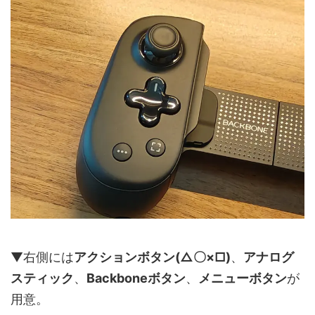
▼右側には
アクションボタン(△〇×□)
、
アナログ
スティック
、
Backboneボタン
、
メニューボタン
が
用意。