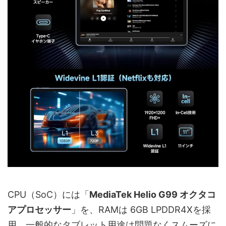
CPU（SoC）には「
MediaTek ‎Helio G99 オクタコ
アプロセッサー
」を、RAMは 6GB LPDDR4Xを採
用。一般的なタブレット用途は問題なくスムーズに