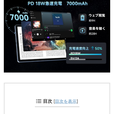
目次
[
目次を表示
]