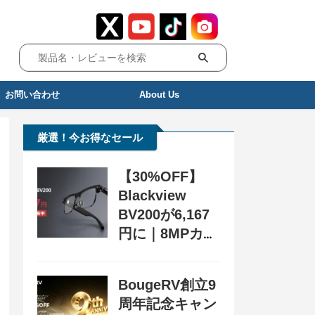
お問い合わせ
About Us
厳選！今お得なセール
【30%OFF】
Blackview
BV200が6,167
円に｜8MPカメ
ラ搭載スマート
グラス用クーポ
BougeRV創立9
ン配布中
周年記念キャン