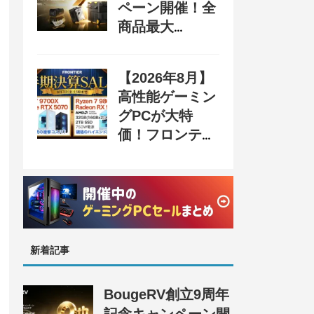
ペーン開催！全
商品最大
70%OFF＆豪華
購入特典、8月
【2026年8月】
31日まで
高性能ゲーミン
グPCが大特
価！フロンティ
ア『半期決算
SALE』開催、
セール情報まと
め
新着記事
BougeRV創立9周年