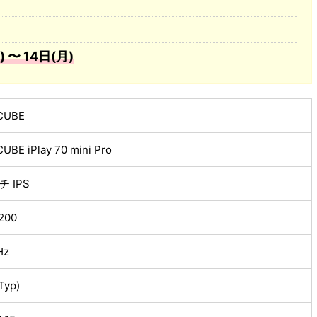
〜 14日(月)
CUBE
UBE iPlay 70 mini Pro
チ IPS
200
Hz
Typ)