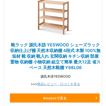
靴ラック 源氏木語 YESWOOD シューズラック
収納仕上げ棚 天然木収納棚 4段式 木製 100%無
垢材 靴 収納 靴入れ 玄関収納 キチン収納 部屋
置物 収納棚 小物収納 組立て簡単 最大12足 省ス
ペース 天然木靴棚 Y98L06
源氏木语YESWOOD
>>>
商品レビュー・口コミを見る
Amazonで見る