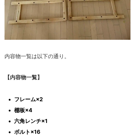
内容物一覧は以下の通り。
【内容物一覧】
フレーム×2
棚板×4
六角レンチ×1
ボルト×16