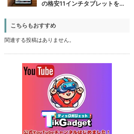
34,469
レビュー｜キャスター付き2
円
の格安11インチタブレットを検
室独立49Lポータブル冷蔵庫
1/22まで
証
5%オフ
こちらもおすすめ
扇風機
BougeRV F02 実機レビュー
8,980円
8,531
| 最大7.5m/s・8Ahバッテリ
円
関連する投稿はありません。
ー搭載のアウトドア扇風機
1/22まで
5%オフ
ポータブル冷
BougeRV CRX3 実機レビュ
27,183円
蔵庫
25,823
ー | －20℃冷凍対応・バッ
円
テリー駆動もできるポータブ
1/22まで
ル冷蔵庫
20%オフ
タブレット
FPD CP10-J1 実機レビュー
19,199円
15,504
| 1万円台で買えるAndroid
円
16搭載10.1インチタブレット
終了日未定
25%オフ
イヤホン
『EarFun Air Pro 4』レビュ
9,990円
7,491
ー、Snapdragon Sound対