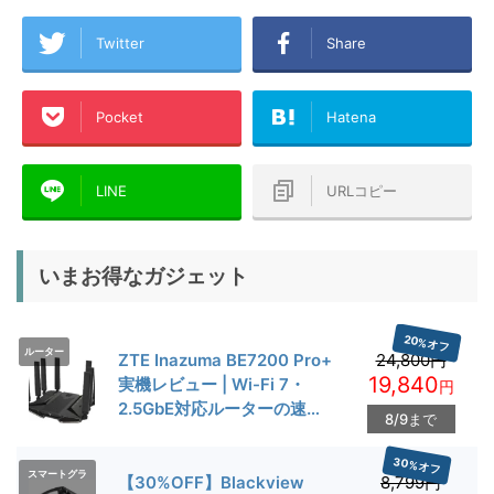
Twitter
Share
Pocket
Hatena
LINE
URLコピー
いまお得なガジェット
20%オフ
ルーター
ZTE Inazuma BE7200 Pro+
24,800円
19,840
実機レビュー | Wi-Fi 7・
円
2.5GbE対応ルーターの速度
8/9まで
とゲーム性能を検証
30%オフ
スマートグラ
【30%OFF】Blackview
8,799円