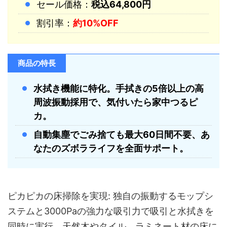
セール価格：
税込64,800円
割引率：
約10%OFF
商品の特長
水拭き機能に特化。手拭きの5倍以上の高
周波振動採用で、気付いたら家中つるピ
カ。
自動集塵でごみ捨ても最大60日間不要、あ
なたのズボラライフを全面サポート。
ピカピカの床掃除を実現: 独自の振動するモップシ
ステムと3000Paの強力な吸引力で吸引と水拭きを
同時に実行。天然木やタイル、ラミネート材の床に