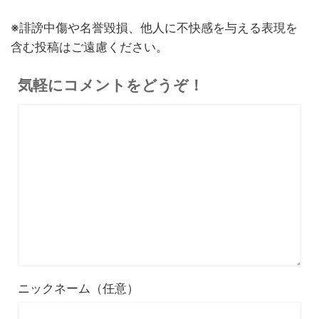
イヤホンの特徴・使い方・メ
終了日未定
※誹謗中傷や名誉毀損、他人に不快感を与える表現を
リットデメリット徹底解説
含む投稿はご遠慮ください。
※価格・在庫は変動するため、最新情報は各記事でご確認ください。
気軽にコメントをどうぞ！
ニックネーム（任意）