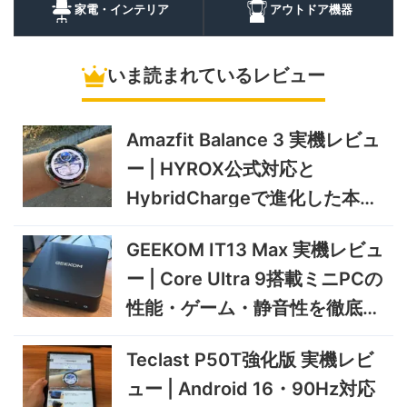
35,131
ュー | バッテリー対応で車中
円
家電・インテリア
アウトドア機器
泊にも使いやすいポータブル
10/9まで
冷蔵庫
いま読まれているレビュー
5%オフ
ソーラーパネ
BougeRV Arch Pro 200W
39,580円
ル
37,601
実機レビュー | 曲がる・軽
円
い・車載しやすい200Wソー
Amazfit Balance 3 実機レビュ
11/8まで
ラーパネル
ー | HYROX公式対応と
5%オフ
ミニPC
GEEKOM A9 MAX 2026 実
243,900円
HybridChargeで進化した本格
231,705
機レビュー | Ryzen AI 9 HX
円
トレーニングウォッチ
470搭載の高性能ミニPCを
11/30まで
GEEKOM IT13 Max 実機レビュ
実機検証
5%オフ
ー | Core Ultra 9搭載ミニPCの
タブレット
TCL Note A1 NXTPAPER 実
92,980円
性能・ゲーム・静音性を徹底検
88,331
機レビュー | 紙のような書き
円
心地と実用的なAI機能を検証
証
12/31まで
Teclast P50T強化版 実機レビ
5%オフ
ュー | Android 16・90Hz対応
ポータブル冷
BougeRV CRD2 V2.0 実機
36,283円
蔵庫