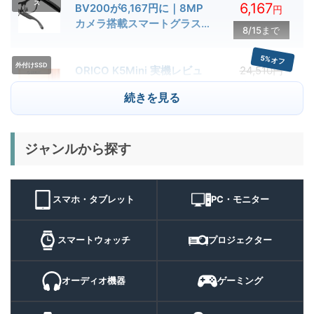
ス
6,167
BV200が6,167円に｜8MP
円
カメラ搭載スマートグラス用
8/15まで
クーポン配布中
5%オフ
外付けSSD
ORICO K5Mini 実機レビュ
24,510円
23,284
ー | スマホの容量不足対策に
円
続きを見る
便利な小型外付けSSD
8/22まで
29%オフ
キャンプライ
ジャンルから探す
BougeRV T1 キャンプライ
15,980円
ト
11,384
ト 実機レビュー | 最大
円
3000lm・最長102時間の多
9/1まで
機能キャンプライトを徹底検
スマホ・タブレット
PC・モニター
証
10%オフ
スマートウォ
FOSMET QS40 第3世代 実
10,980円
ッチ
9,882
スマートウォッチ
プロジェクター
機レビュー | 1万円前後で通
円
話・AI機能まで使える高コス
9/6まで
パスマートウォッチ
オーディオ機器
ゲーミング
20%オフ
ポータブル冷
BougeRV CRH20 実機レビ
43,499円
蔵庫