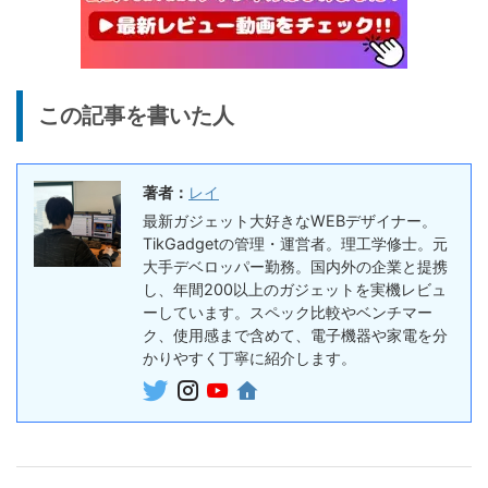
円
応の高コスパなワイヤレスイ
終了日未定
ヤホン
10%オフ
AI動画生成ツ
DomoAIレビュー | 画像から
86,595円
この記事を書いた人
ール
77,936
AI動画生成！使い方・料金プ
円
ラン・割引まとめ
終了日未定
著者：
レイ
5%オフ
ボイスレコー
『PLAUD NOTE』レビュ
27,500円
最新ガジェット大好きなWEBデザイナー。
ダー
26,125
ー、文字起こし＆GPT-4o要
TikGadgetの管理・運営者。理工学修士。元
円
約機能搭載、超薄型のAIボイ
大手デベロッパー勤務。国内外の企業と提携
終了日未定
スレコーダー
し、年間200以上のガジェットを実機レビュ
ーしています。スペック比較やベンチマー
5%オフ
ボイスレコー
ク、使用感まで含めて、電子機器や家電を分
『PLAUD NotePin』レビュ
27,500円
ダー
かりやすく丁寧に紹介します。
26,125
ー！録音・文字起こし・要約
円
までこれ1台、超小型ウェア
終了日未定
ラブルAIボイスレコーダー
30%オフ
『OpenRock S2』レビュ
9,980円
イヤホン
6,986
ー！超軽量オープンイヤー型
円