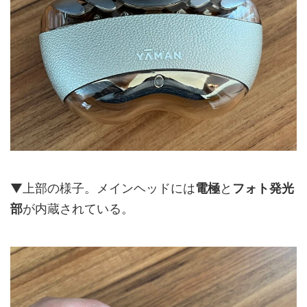
▼上部の様子。メインヘッドには
電極
と
フォト発光
部
が内蔵されている。