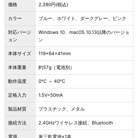
価格
2,380円(税込)
カラー
ブルー、ホワイト、ダークグレー、ピンク
対応バージ
Windows 10、macOS 10.13以降のバージョ
ョン
ン
本体サイズ
119×64×41mm
本体重量
約57g（電池別）
動作温度
0°C ～ 40°C
定格入力
1.5V=50mA
製品材質
プラスチック、メタル
接続方法
2.4GHzワイヤレス接続、Bluetooth
電源
単三乾電池×1本