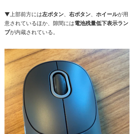
▼上部前方には
左ボタン
、
右ボタン
、
ホイール
が用
意されているほか、隙間には
電池残量低下表示ラン
プ
が内蔵されている。