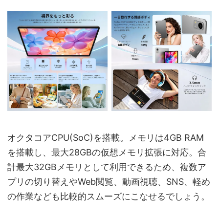
主な機能
ット、キッズモード、プライバシー保護、
無線投影、OTG
センサー
ホールセンサー、重力センサー
USB Type-C、3.5mmイヤホンジャック、
ポート
microSDカードスロット
本体素材
メタルボディ
本体サイズ
薄さ約8mm
重量
約479g
オクタコアCPU(SoC)を搭載。メモリは4GB RAM
を搭載し、最大28GBの仮想メモリ拡張に対応。合
保護フィルム貼付済み、充電器
計最大32GBメモリとして利用できるため、複数ア
付属品
（5V/2A）、USB Type-Cケーブル、説明
プリの切り替えやWeb閲覧、動画視聴、SNS、軽め
書、保証書
の作業なども比較的スムーズにこなせるでしょう。