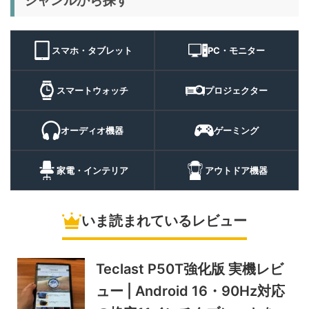
ジャンルから探す
ト
11,384
ト 実機レビュー | 最大
円
3000lm・最長102時間の多
9/1まで
機能キャンプライトを徹底検
スマホ・タブレット
PC・モニター
証
10%オフ
スマートウォ
FOSMET QS40 第3世代 実
10,980円
ッチ
9,882
スマートウォッチ
プロジェクター
機レビュー | 1万円前後で通
円
話・AI機能まで使える高コス
9/6まで
パスマートウォッチ
オーディオ機器
ゲーミング
20%オフ
ポータブル冷
BougeRV CRH20 実機レビ
43,499円
蔵庫
35,131
ュー | バッテリー対応で車中
円
家電・インテリア
アウトドア機器
泊にも使いやすいポータブル
10/9まで
冷蔵庫
いま読まれているレビュー
5%オフ
ソーラーパネ
BougeRV Arch Pro 200W
39,580円
ル
37,601
実機レビュー | 曲がる・軽
円
い・車載しやすい200Wソー
Teclast P50T強化版 実機レビ
11/8まで
ラーパネル
ュー | Android 16・90Hz対応
5%オフ
ミニPC
GEEKOM A9 MAX 2026 実
243,900円