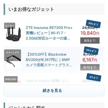
いまお得なガジェット
20%オフ
ルーター
ZTE Inazuma BE7200 Pro+
24,800円
19,840
実機レビュー | Wi-Fi 7・
円
2.5GbE対応ルーターの速度
8/9まで
とゲーム性能を検証
30%オフ
スマートグラ
【30%OFF】Blackview
8,799円
ス
6,167
BV200が6,167円に｜8MP
円
カメラ搭載スマートグラス用
8/15まで
クーポン配布中
5%オフ
外付けSSD
ORICO K5Mini 実機レビュ
24,510円
23,284
ー | スマホの容量不足対策に
円
続きを見る
便利な小型外付けSSD
8/22まで
29%オフ
キャンプライ
BougeRV T1 キャンプライ
15,980円