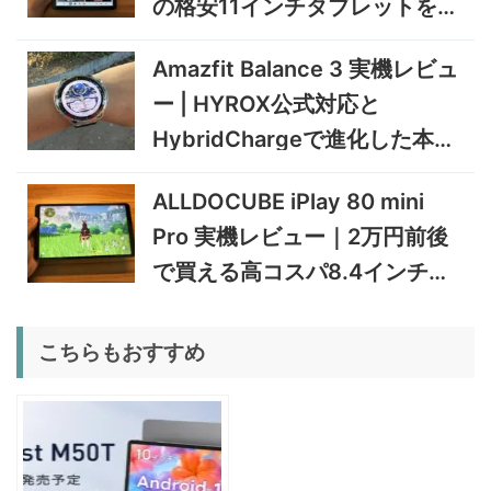
の格安11インチタブレットを検
231,705
機レビュー | Ryzen AI 9 HX
円
証
470搭載の高性能ミニPCを
11/30まで
Amazfit Balance 3 実機レビュ
実機検証
5%オフ
ー | HYROX公式対応と
タブレット
TCL Note A1 NXTPAPER 実
92,980円
HybridChargeで進化した本格
88,331
機レビュー | 紙のような書き
円
心地と実用的なAI機能を検証
トレーニングウォッチ
12/31まで
ALLDOCUBE iPlay 80 mini
5%オフ
Pro 実機レビュー｜2万円前後
ポータブル冷
BougeRV CRD2 V2.0 実機
36,283円
蔵庫
34,469
レビュー｜キャスター付き2
円
で買える高コスパ8.4インチ
室独立49Lポータブル冷蔵庫
1/22まで
Androidタブレット
5%オフ
こちらもおすすめ
扇風機
BougeRV F02 実機レビュー
8,980円
8,531
| 最大7.5m/s・8Ahバッテリ
円
ー搭載のアウトドア扇風機
1/22まで
5%オフ
ポータブル冷
BougeRV CRX3 実機レビュ
27,183円