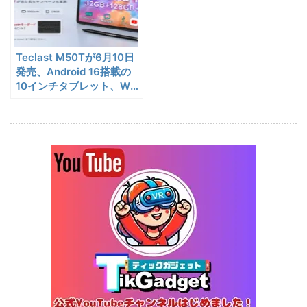
蔵庫
25,823
ー | －20℃冷凍対応・バッ
円
テリー駆動もできるポータブ
1/22まで
ル冷蔵庫
Teclast M50Tが6月10日
20%オフ
タブレット
FPD CP10-J1 実機レビュー
19,199円
発売、Android 16搭載の
15,504
| 1万円台で買えるAndroid
10インチタブレット、Wi-
円
Fi 6・7000mAhバッテリ
16搭載10.1インチタブレット
終了日未定
ーに対応
25%オフ
イヤホン
『EarFun Air Pro 4』レビュ
9,990円
7,491
ー、Snapdragon Sound対
円
応の高コスパなワイヤレスイ
終了日未定
ヤホン
10%オフ
AI動画生成ツ
DomoAIレビュー | 画像から
86,595円
ール
77,936
AI動画生成！使い方・料金プ
円
ラン・割引まとめ
終了日未定
5%オフ
ボイスレコー
『PLAUD NOTE』レビュ
27,500円