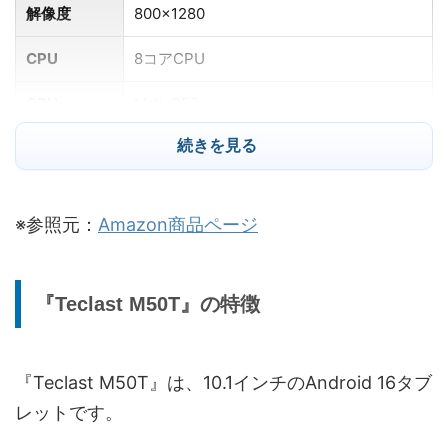
解像度
800×1280
CPU
8コアCPU
GPU
Mali-G57
続きを見る
4GB RAM＋最大28GB仮想メモリ拡張（合
メモリ
計最大32GB）
ストレージ
128GB
※参照元：
Amazon商品ページ
外部ストレ
最大2TBのmicroSDカード拡張に対応
ージ
『Teclast M50T』の特徴
カメラ
フロント：500万画素 / リア：1300万画素
バッテリー
7000mAh
『Teclast M50T』は、10.1インチのAndroid 16タブ
レットです。
動画再生時
ローカル動画再生：約7時間
間