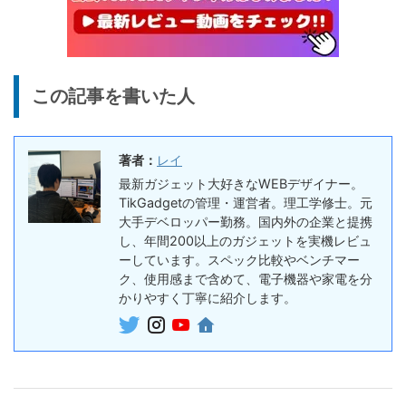
ダー
26,125
ー、文字起こし＆GPT-4o要
円
約機能搭載、超薄型のAIボイ
終了日未定
スレコーダー
5%オフ
ボイスレコー
『PLAUD NotePin』レビュ
27,500円
この記事を書いた人
ダー
26,125
ー！録音・文字起こし・要約
円
までこれ1台、超小型ウェア
終了日未定
ラブルAIボイスレコーダー
著者：
レイ
30%オフ
最新ガジェット大好きなWEBデザイナー。
『OpenRock S2』レビュ
9,980円
イヤホン
TikGadgetの管理・運営者。理工学修士。元
6,986
ー！超軽量オープンイヤー型
円
大手デベロッパー勤務。国内外の企業と提携
イヤホンの特徴・使い方・メ
終了日未定
し、年間200以上のガジェットを実機レビュ
リットデメリット徹底解説
ーしています。スペック比較やベンチマー
ク、使用感まで含めて、電子機器や家電を分
※価格・在庫は変動するため、最新情報は各記事でご確認ください。
かりやすく丁寧に紹介します。