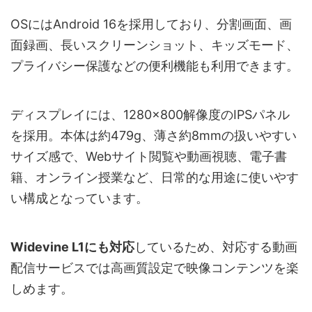
OSにはAndroid 16を採用しており、分割画面、画
電子書籍・
約9時間
面録画、長いスクリーンショット、キッズモード、
音楽再生
プライバシー保護などの便利機能も利用できます。
SIMカード
非対応
Wi-Fi 6（2.4GHz / 5GHz）、Bluetooth
ディスプレイには、1280×800解像度のIPSパネル
通信規格
5.4
を採用。本体は約479g、薄さ約8mmの扱いやすい
サイズ感で、Webサイト閲覧や動画視聴、電子書
Widevine
Widevine L1対応
籍、オンライン授業など、日常的な用途に使いやす
ステレオスピーカー（Momentum IIデュア
スピーカー
い構成となっています。
ル音響設計、SmartKアンプチップ）
AI機能
Geminiなど各種AIアプリに対応
Widevine L1にも対応
しているため、対応する動画
配信サービスでは高画質設定で映像コンテンツを楽
GMS認証
対応（Google Play利用可能）
しめます。
分割画面、画面録画、長いスクリーンショ