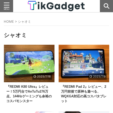
HOME
>
シャオミ
シャオミ
2025/7/18
2025/7/9
『REDMI K80 Ultra』レビュ
『REDMI Pad 2』レビュー、2
ー！5万円台でAnTuTu276万
万円前後で原神も遊べる、
点、144Hzゲーミングも余裕の
WQXGA対応の高コスパタブレ
コスパモンスター
ット