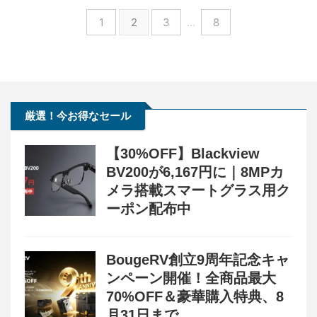
1
2
3
…
8
厳選！今お得なセール
【30%OFF】Blackview
BV200が6,167円に｜8MPカ
メラ搭載スマートグラス用ク
ーポン配布中
BougeRV創立9周年記念キャ
ンペーン開催！全商品最大
70%OFF＆豪華購入特典、8
月31日まで