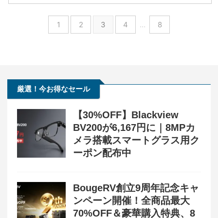
1
2
3
4
…
8
厳選！今お得なセール
【30%OFF】Blackview
BV200が6,167円に｜8MPカ
メラ搭載スマートグラス用ク
ーポン配布中
BougeRV創立9周年記念キャ
ンペーン開催！全商品最大
70%OFF＆豪華購入特典、8