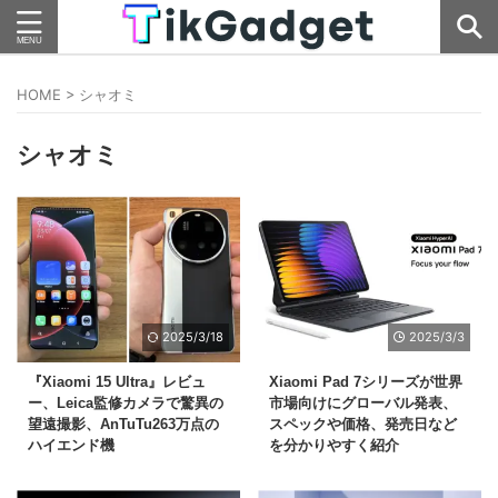
HOME
>
シャオミ
シャオミ
2025/3/18
2025/3/3
『Xiaomi 15 Ultra』レビュ
Xiaomi Pad 7シリーズが世界
ー、Leica監修カメラで驚異の
市場向けにグローバル発表、
望遠撮影、AnTuTu263万点の
スペックや価格、発売日など
ハイエンド機
を分かりやすく紹介