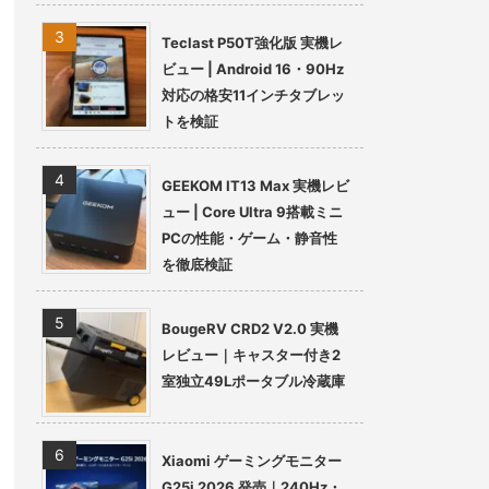
Teclast P50T強化版 実機レ
ビュー | Android 16・90Hz
対応の格安11インチタブレッ
トを検証
GEEKOM IT13 Max 実機レビ
ュー | Core Ultra 9搭載ミニ
PCの性能・ゲーム・静音性
を徹底検証
BougeRV CRD2 V2.0 実機
レビュー｜キャスター付き2
室独立49Lポータブル冷蔵庫
Xiaomi ゲーミングモニター
G25i 2026 発売｜240Hz・