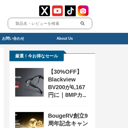
お問い合わせ
About Us
厳選！今お得なセール
【30%OFF】
Blackview
BV200が6,167
円に｜8MPカメ
ラ搭載スマート
グラス用クーポ
BougeRV創立9
ン配布中
周年記念キャン