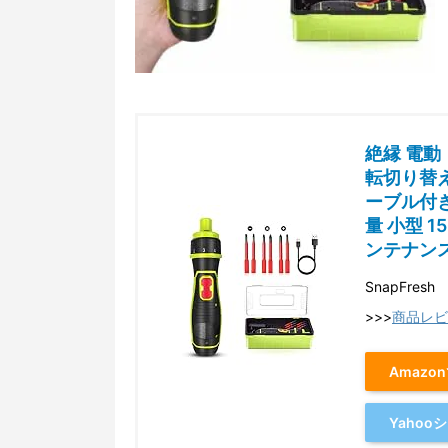
絶縁 電動 
転切り替え
ーブル付き
量 小型 
ンテナンス作
SnapFresh
>>>
商品レビ
Amazo
Yaho