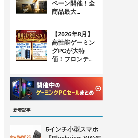
ペーン開催！全
商品最大
70%OFF＆豪華
購入特典、8月
【2026年8月】
31日まで
高性能ゲーミン
グPCが大特
価！フロンティ
ア『半期決算
SALE 奥義』開
催、セール情報
まとめ
新着記事
5インチ小型スマホ