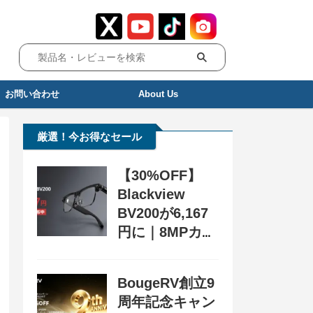
お問い合わせ
About Us
厳選！今お得なセール
【30%OFF】
Blackview
BV200が6,167
円に｜8MPカメ
ラ搭載スマート
グラス用クーポ
BougeRV創立9
ン配布中
周年記念キャン