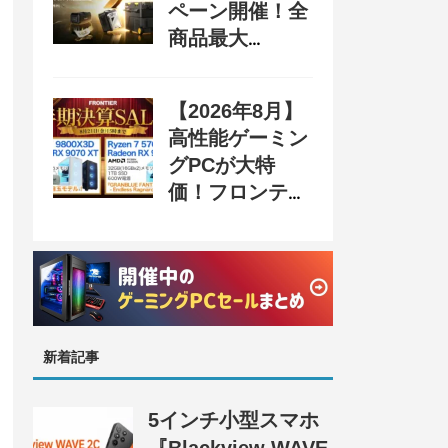
ペーン開催！全
商品最大
70%OFF＆豪華
購入特典、8月
【2026年8月】
31日まで
高性能ゲーミン
グPCが大特
価！フロンティ
ア『半期決算
SALE 奥義』開
催、セール情報
まとめ
新着記事
5インチ小型スマホ