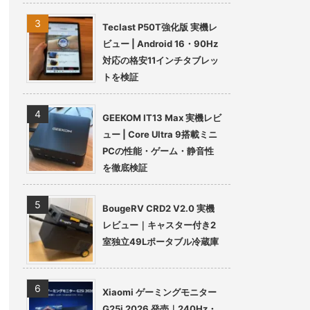
Teclast P50T強化版 実機レ
ビュー | Android 16・90Hz
対応の格安11インチタブレッ
トを検証
GEEKOM IT13 Max 実機レビ
ュー | Core Ultra 9搭載ミニ
PCの性能・ゲーム・静音性
を徹底検証
BougeRV CRD2 V2.0 実機
レビュー｜キャスター付き2
室独立49Lポータブル冷蔵庫
Xiaomi ゲーミングモニター
G25i 2026 発売｜240Hz・