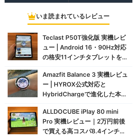
10/9まで
冷蔵庫
いま読まれているレビュー
5%オフ
ソーラーパネ
BougeRV Arch Pro 200W
39,580円
ル
37,601
実機レビュー | 曲がる・軽
円
い・車載しやすい200Wソー
Teclast P50T強化版 実機レビ
11/8まで
ラーパネル
ュー | Android 16・90Hz対応
5%オフ
ミニPC
GEEKOM A9 MAX 2026 実
243,900円
の格安11インチタブレットを検
231,705
機レビュー | Ryzen AI 9 HX
円
証
470搭載の高性能ミニPCを
11/30まで
Amazfit Balance 3 実機レビュ
実機検証
5%オフ
ー | HYROX公式対応と
タブレット
TCL Note A1 NXTPAPER 実
92,980円
HybridChargeで進化した本格
88,331
機レビュー | 紙のような書き
円
心地と実用的なAI機能を検証
トレーニングウォッチ
12/31まで
ALLDOCUBE iPlay 80 mini
5%オフ
Pro 実機レビュー｜2万円前後
ポータブル冷
BougeRV CRD2 V2.0 実機
36,283円
蔵庫
34,469
レビュー｜キャスター付き2
円
で買える高コスパ8.4インチ
室独立49Lポータブル冷蔵庫