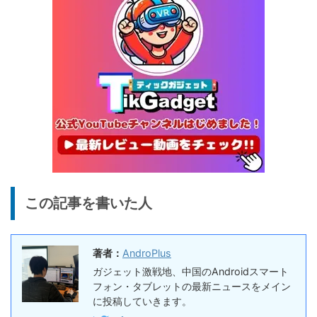
終了日未定
ヤホン
10%オフ
AI動画生成ツ
DomoAIレビュー | 画像から
86,595円
ール
77,936
AI動画生成！使い方・料金プ
円
ラン・割引まとめ
終了日未定
5%オフ
ボイスレコー
『PLAUD NOTE』レビュ
27,500円
ダー
26,125
ー、文字起こし＆GPT-4o要
円
約機能搭載、超薄型のAIボイ
終了日未定
スレコーダー
5%オフ
ボイスレコー
『PLAUD NotePin』レビュ
27,500円
この記事を書いた人
ダー
26,125
ー！録音・文字起こし・要約
円
までこれ1台、超小型ウェア
終了日未定
ラブルAIボイスレコーダー
著者：
AndroPlus
30%オフ
ガジェット激戦地、中国のAndroidスマート
『OpenRock S2』レビュ
9,980円
イヤホン
フォン・タブレットの最新ニュースをメイン
6,986
ー！超軽量オープンイヤー型
円
に投稿していきます。
イヤホンの特徴・使い方・メ
終了日未定