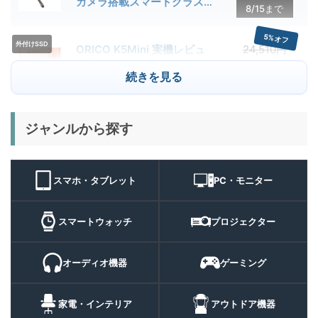
カメラ搭載スマートグラス用
8/15まで
クーポン配布中
5%オフ
外付けSSD
ORICO K5Mini 実機レビュ
24,510円
23,284
ー | スマホの容量不足対策に
円
続きを見る
便利な小型外付けSSD
8/22まで
29%オフ
キャンプライ
ジャンルから探す
BougeRV T1 キャンプライ
15,980円
ト
11,384
ト 実機レビュー | 最大
円
3000lm・最長102時間の多
9/1まで
機能キャンプライトを徹底検
スマホ・タブレット
PC・モニター
証
10%オフ
スマートウォ
FOSMET QS40 第3世代 実
10,980円
ッチ
9,882
スマートウォッチ
プロジェクター
機レビュー | 1万円前後で通
円
話・AI機能まで使える高コス
9/6まで
パスマートウォッチ
オーディオ機器
ゲーミング
20%オフ
ポータブル冷
BougeRV CRH20 実機レビ
43,499円
蔵庫
35,131
ュー | バッテリー対応で車中
円
家電・インテリア
アウトドア機器
泊にも使いやすいポータブル