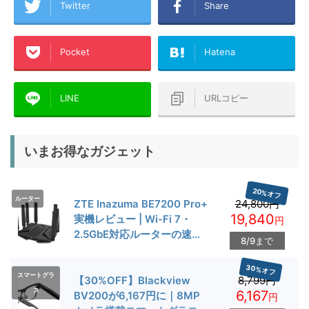
Twitter
Share
Pocket
Hatena
LINE
URLコピー
いまお得なガジェット
20%オフ
ルーター
ZTE Inazuma BE7200 Pro+
24,800円
19,840
実機レビュー | Wi-Fi 7・
円
2.5GbE対応ルーターの速度
8/9まで
とゲーム性能を検証
30%オフ
スマートグラ
【30%OFF】Blackview
8,799円
ス
6,167
BV200が6,167円に｜8MP
円