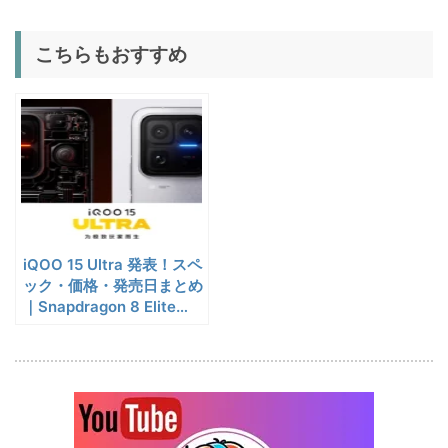
1/22まで
Androidタブレット
5%オフ
こちらもおすすめ
扇風機
BougeRV F02 実機レビュー
8,980円
8,531
| 最大7.5m/s・8Ahバッテリ
円
ー搭載のアウトドア扇風機
1/22まで
5%オフ
ポータブル冷
BougeRV CRX3 実機レビュ
27,183円
蔵庫
25,823
ー | －20℃冷凍対応・バッ
円
テリー駆動もできるポータブ
1/22まで
ル冷蔵庫
iQOO 15 Ultra 発表！スペ
20%オフ
タブレット
FPD CP10-J1 実機レビュー
19,199円
ック・価格・発売日まとめ
15,504
| 1万円台で買えるAndroid
｜Snapdragon 8 Elite
円
Gen 5搭載の最強ゲーミン
16搭載10.1インチタブレット
終了日未定
グスマホ
25%オフ
イヤホン
『EarFun Air Pro 4』レビュ
9,990円
7,491
ー、Snapdragon Sound対
円
応の高コスパなワイヤレスイ