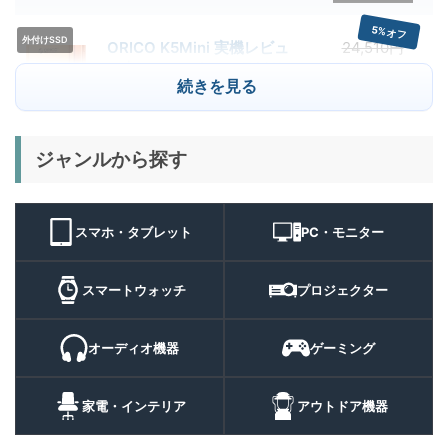
クーポン配布中
5%オフ
外付けSSD
ORICO K5Mini 実機レビュ
24,510円
23,284
ー | スマホの容量不足対策に
円
続きを見る
便利な小型外付けSSD
8/22まで
29%オフ
キャンプライ
ジャンルから探す
BougeRV T1 キャンプライ
15,980円
ト
11,384
ト 実機レビュー | 最大
円
3000lm・最長102時間の多
9/1まで
機能キャンプライトを徹底検
スマホ・タブレット
PC・モニター
証
10%オフ
スマートウォ
FOSMET QS40 第3世代 実
10,980円
ッチ
9,882
スマートウォッチ
プロジェクター
機レビュー | 1万円前後で通
円
話・AI機能まで使える高コス
9/6まで
パスマートウォッチ
オーディオ機器
ゲーミング
20%オフ
ポータブル冷
BougeRV CRH20 実機レビ
43,499円
蔵庫
35,131
ュー | バッテリー対応で車中
円
家電・インテリア
アウトドア機器
泊にも使いやすいポータブル
10/9まで
冷蔵庫