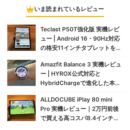
いま読まれているレビュー
5%オフ
ソーラーパネ
BougeRV Arch Pro 200W
39,580円
ル
37,601
実機レビュー | 曲がる・軽
円
い・車載しやすい200Wソー
Teclast P50T強化版 実機レビ
11/8まで
ラーパネル
ュー | Android 16・90Hz対応
5%オフ
ミニPC
GEEKOM A9 MAX 2026 実
243,900円
の格安11インチタブレットを検
231,705
機レビュー | Ryzen AI 9 HX
円
証
470搭載の高性能ミニPCを
11/30まで
Amazfit Balance 3 実機レビュ
実機検証
5%オフ
ー | HYROX公式対応と
タブレット
TCL Note A1 NXTPAPER 実
92,980円
HybridChargeで進化した本格
88,331
機レビュー | 紙のような書き
円
心地と実用的なAI機能を検証
トレーニングウォッチ
12/31まで
ALLDOCUBE iPlay 80 mini
5%オフ
Pro 実機レビュー｜2万円前後
ポータブル冷
BougeRV CRD2 V2.0 実機
36,283円
蔵庫
34,469
レビュー｜キャスター付き2
円
で買える高コスパ8.4インチ
室独立49Lポータブル冷蔵庫
1/22まで
Androidタブレット