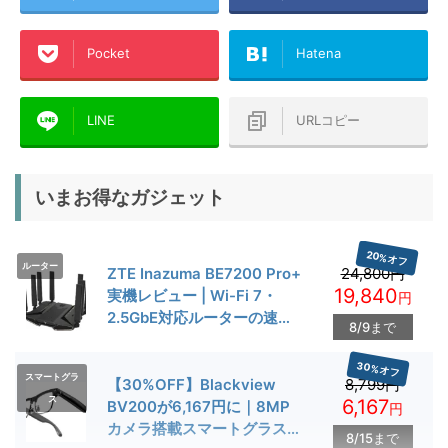
Pocket
Hatena
LINE
URLコピー
いまお得なガジェット
20%オフ
ルーター
ZTE Inazuma BE7200 Pro+
24,800円
19,840
実機レビュー | Wi-Fi 7・
円
2.5GbE対応ルーターの速度
8/9まで
とゲーム性能を検証
30%オフ
スマートグラ
【30%OFF】Blackview
8,799円
ス
6,167
BV200が6,167円に｜8MP
円
カメラ搭載スマートグラス用
8/15まで