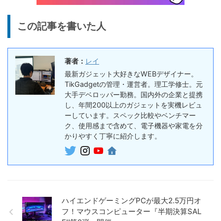
10%オフ
AI動画生成ツ
DomoAIレビュー | 画像から
86,595円
この記事を書いた人
ール
77,936
AI動画生成！使い方・料金プ
円
ラン・割引まとめ
終了日未定
著者：
レイ
5%オフ
ボイスレコー
『PLAUD NOTE』レビュ
27,500円
最新ガジェット大好きなWEBデザイナー。
ダー
26,125
ー、文字起こし＆GPT-4o要
TikGadgetの管理・運営者。理工学修士。元
円
約機能搭載、超薄型のAIボイ
大手デベロッパー勤務。国内外の企業と提携
終了日未定
スレコーダー
し、年間200以上のガジェットを実機レビュ
ーしています。スペック比較やベンチマー
5%オフ
ボイスレコー
ク、使用感まで含めて、電子機器や家電を分
『PLAUD NotePin』レビュ
27,500円
ダー
かりやすく丁寧に紹介します。
26,125
ー！録音・文字起こし・要約
円
までこれ1台、超小型ウェア
終了日未定
ラブルAIボイスレコーダー
30%オフ
『OpenRock S2』レビュ
9,980円
イヤホン
6,986
ー！超軽量オープンイヤー型
円
ハイエンドゲーミングPCが最大2.5万円オ
イヤホンの特徴・使い方・メ
終了日未定
フ！マウスコンピューター『半期決算SAL
リットデメリット徹底解説