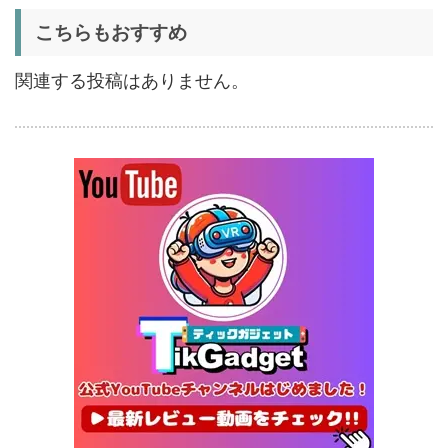
5%オフ
こちらもおすすめ
扇風機
BougeRV F02 実機レビュー
8,980円
8,531
| 最大7.5m/s・8Ahバッテリ
円
関連する投稿はありません。
ー搭載のアウトドア扇風機
1/22まで
5%オフ
ポータブル冷
BougeRV CRX3 実機レビュ
27,183円
蔵庫
25,823
ー | －20℃冷凍対応・バッ
円
テリー駆動もできるポータブ
1/22まで
ル冷蔵庫
20%オフ
タブレット
FPD CP10-J1 実機レビュー
19,199円
15,504
| 1万円台で買えるAndroid
円
16搭載10.1インチタブレット
終了日未定
25%オフ
イヤホン
『EarFun Air Pro 4』レビュ
9,990円
7,491
ー、Snapdragon Sound対
円
応の高コスパなワイヤレスイ
終了日未定
ヤホン