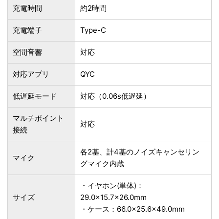
充電時間
約2時間
充電端子
Type-C
空間音響
対応
対応アプリ
QYC
低遅延モード
対応（0.06s低遅延）
マルチポイント
対応
接続
各2基、計4基のノイズキャンセリン
マイク
グマイク内蔵
・イヤホン(単体)：
サイズ
29.0×15.7×26.0mm
・ケース：66.0×25.6×49.0mm