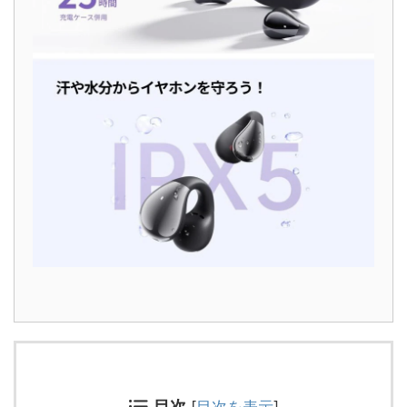
目次
[
目次を表示
]