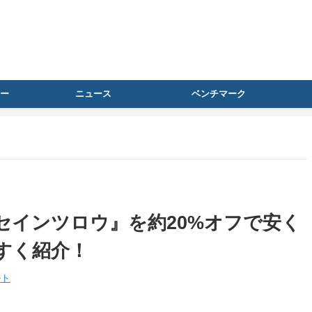
ー
ニュース
ベンチマーク
）版『セインツロウ』を約20%オフで安く
すく紹介！
ルト