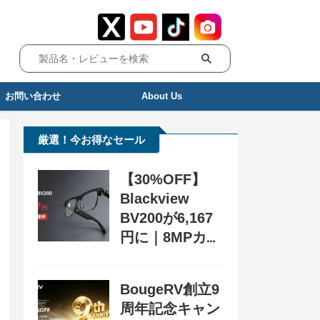
お問い合わせ
About Us
厳選！今お得なセール
【30%OFF】
Blackview
BV200が6,167
円に｜8MPカメ
ラ搭載スマート
グラス用クーポ
BougeRV創立9
ン配布中
周年記念キャン