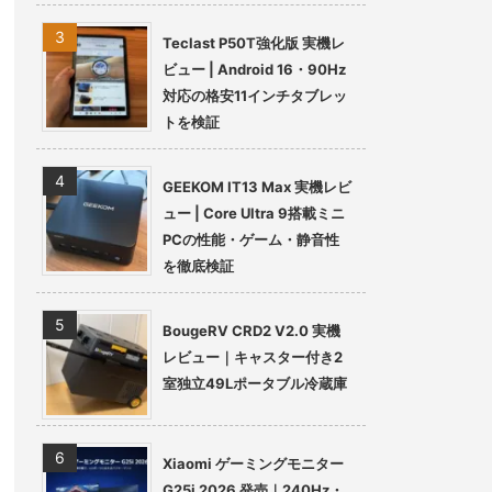
Teclast P50T強化版 実機レ
ビュー | Android 16・90Hz
対応の格安11インチタブレッ
トを検証
GEEKOM IT13 Max 実機レビ
ュー | Core Ultra 9搭載ミニ
PCの性能・ゲーム・静音性
を徹底検証
BougeRV CRD2 V2.0 実機
レビュー｜キャスター付き2
室独立49Lポータブル冷蔵庫
Xiaomi ゲーミングモニター
G25i 2026 発売｜240Hz・