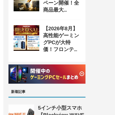
ペーン開催！全
商品最大
70%OFF＆豪華
購入特典、8月
【2026年8月】
31日まで
高性能ゲーミン
グPCが大特
価！フロンティ
ア『半期決算
SALE 奥義』開
催、セール情報
まとめ
新着記事
5インチ小型スマホ