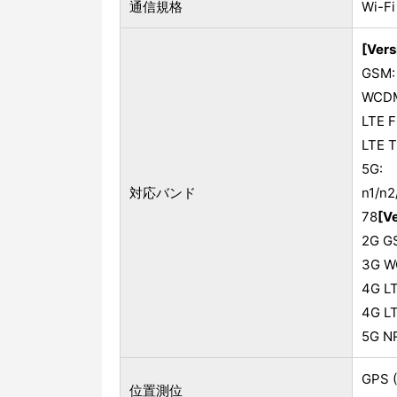
通信規格
Wi-Fi
[Vers
GSM:
WCDMA
LTE F
LTE T
5G:
対応バンド
n1/n2
78
[Ve
2G G
3G W
4G LT
4G L
5G NR
GPS (
位置測位