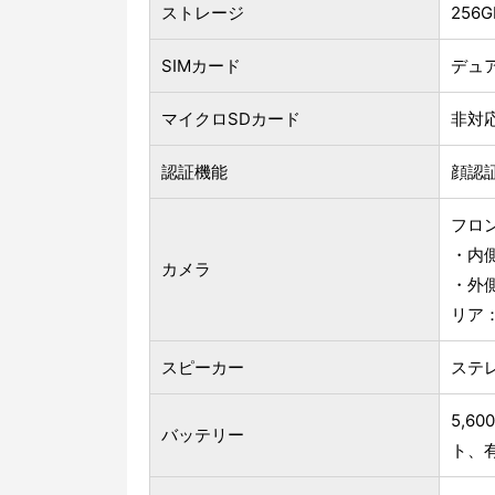
ストレージ
256GB
SIMカード
デュ
マイクロSDカード
非対
認証機能
顔認証
フロ
・内側：
カメラ
・外側：
リア：5
スピーカー
ステレ
5,6
バッテリー
ト、