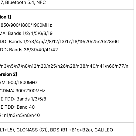
 7, Bluetooth 5.4, NFC
ion 1]
 850/900/1800/1900MHz
: Bands 1/2/4/5/6/8/19
DD: Bands 1/2/3/4/5/7/8/12/13/17/18/19/20/25/26/28/66
DD: Bands 38/39/40/41/42
/n3/n5/n7/n8/n12/n20/n25/n26/n28/n38/n40/n41/n66/n77/n
rsion 2]
SM: 900/1800MHz
CDMA: 900/2100MHz
E FDD: Bands 1/3/5/8
TE TDD: Band 40
: n1/n3/n5/n8/n40
L1+L5), GLONASS (G1), BDS (B1I+B1c+B2a), GALILEO