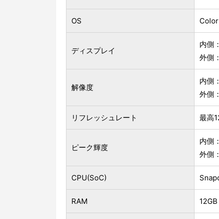
OS
Colo
内側：
ディスプレイ
外側：
内側：
解像度
外側：
リフレッシュレート
最高1
内側：2
ピーク輝度
外側：2
CPU(SoC)
Snap
RAM
12GB