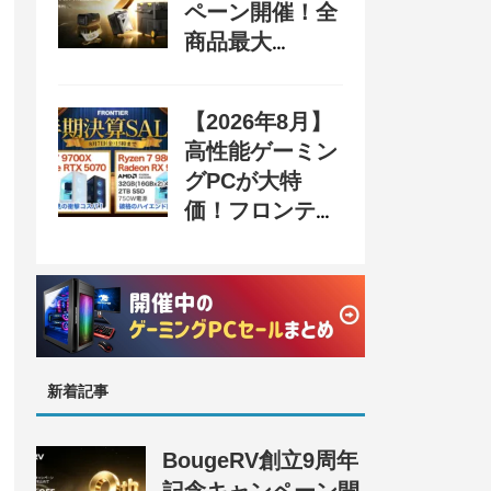
ペーン開催！全
商品最大
70%OFF＆豪華
購入特典、8月
【2026年8月】
31日まで
高性能ゲーミン
グPCが大特
価！フロンティ
ア『半期決算
SALE』開催、
セール情報まと
め
新着記事
BougeRV創立9周年