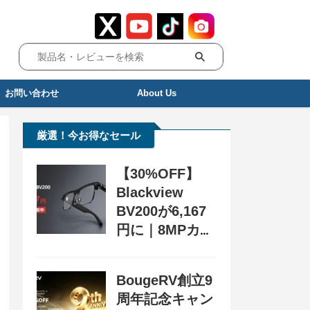
お問い合わせ
About Us
厳選！今お得なセール
【30%OFF】
Blackview
BV200が6,167
円に｜8MPカメ
ラ搭載スマート
グラス用クーポ
BougeRV創立9
ン配布中
周年記念キャン