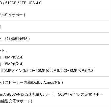
 / 512GB / 1TB UFS 4.0
アルSIMサポート
応
、指紋認証(側面)
ント：
8MP(f/2.4)
8MP(f/2.4)
0MPメイン(f/2.2)+50MP超広角(f/2.2)+8MP広角(f/1.8)
オスピーカー内蔵(Dolby Atmos対応)
00mAh(80W有線急速充電サポート、50Wワイヤレス充電サポー
有線逆充電サポート)