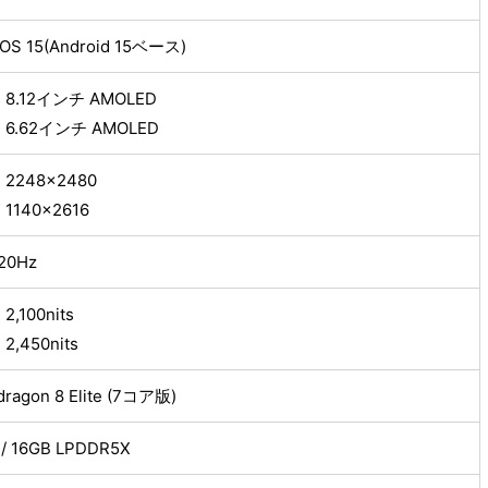
rOS 15(Android 15ベース)
8.12インチ AMOLED
6.62インチ AMOLED
2248×2480
1140×2616
20Hz
,100nits
,450nits
dragon 8 Elite (7コア版)
 / 16GB LPDDR5X