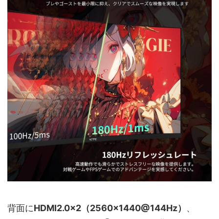
背面に
HDMI2.0×2（2560×1440@144Hz）
、