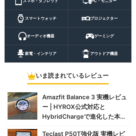
スマホ・タブレット
PC・モニター
証
10%オフ
スマートウォ
FOSMET QS40 第3世代 実
10,980円
ッチ
9,882
スマートウォッチ
プロジェクター
機レビュー | 1万円前後で通
円
話・AI機能まで使える高コス
9/6まで
パスマートウォッチ
オーディオ機器
ゲーミング
20%オフ
ポータブル冷
BougeRV CRH20 実機レビ
43,499円
蔵庫
35,131
ュー | バッテリー対応で車中
円
家電・インテリア
アウトドア機器
泊にも使いやすいポータブル
10/9まで
冷蔵庫
いま読まれているレビュー
5%オフ
ソーラーパネ
BougeRV Arch Pro 200W
39,580円
ル
37,601
実機レビュー | 曲がる・軽
円
い・車載しやすい200Wソー
Amazfit Balance 3 実機レビュ
11/8まで
ラーパネル
ー | HYROX公式対応と
5%オフ
ミニPC
GEEKOM A9 MAX 2026 実
243,900円
HybridChargeで進化した本格
231,705
機レビュー | Ryzen AI 9 HX
円
トレーニングウォッチ
470搭載の高性能ミニPCを
11/30まで
Teclast P50T強化版 実機レビ
実機検証