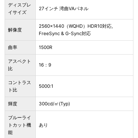
ディスプレ
27インチ 湾曲VAパネル
イサイズ
2560x1440（WQHD）HDR10対応,
解像度
FreeSync & G-Sync対応
曲率
1500R
アスペクト
16：9
比
コントラス
5000:1
ト比
輝度
300cd/㎡(Typ)
ブルーライ
トカット機
あり
能