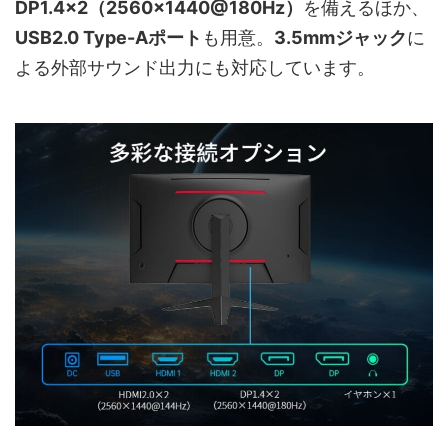
DP1.4×2（2560×1440@180Hz）
を備えるほか、
USB2.0 Type-Aポート
も用意。
3.5mmジャック
に
よる外部サウンド出力にも対応しています。