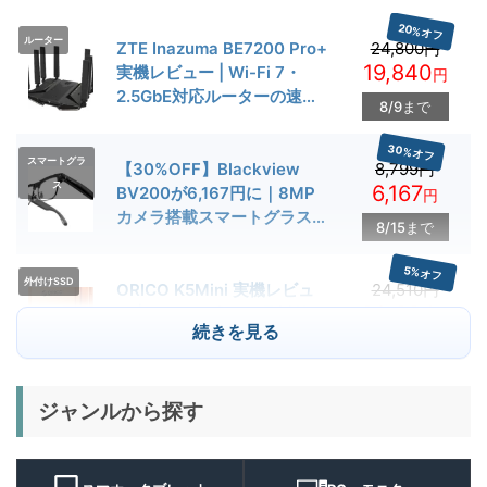
20%オフ
ルーター
ZTE Inazuma BE7200 Pro+
24,800円
19,840
実機レビュー | Wi-Fi 7・
円
2.5GbE対応ルーターの速度
8/9まで
とゲーム性能を検証
30%オフ
スマートグラ
【30%OFF】Blackview
8,799円
ス
6,167
BV200が6,167円に｜8MP
円
カメラ搭載スマートグラス用
8/15まで
クーポン配布中
5%オフ
外付けSSD
ORICO K5Mini 実機レビュ
24,510円
23,284
ー | スマホの容量不足対策に
円
続きを見る
便利な小型外付けSSD
8/22まで
29%オフ
キャンプライ
ジャンルから探す
BougeRV T1 キャンプライ
15,980円
ト
11,384
ト 実機レビュー | 最大
円
3000lm・最長102時間の多
9/1まで
機能キャンプライトを徹底検