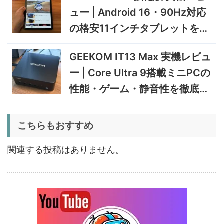
5%オフ
ュー | Android 16・90Hz対応
タブレット
TCL Note A1 NXTPAPER 実
92,980円
の格安11インチタブレットを検
88,331
機レビュー | 紙のような書き
円
心地と実用的なAI機能を検証
証
12/31まで
GEEKOM IT13 Max 実機レビュ
5%オフ
ー | Core Ultra 9搭載ミニPCの
ポータブル冷
BougeRV CRD2 V2.0 実機
36,283円
蔵庫
34,469
レビュー｜キャスター付き2
円
性能・ゲーム・静音性を徹底検
室独立49Lポータブル冷蔵庫
1/22まで
証
5%オフ
こちらもおすすめ
扇風機
BougeRV F02 実機レビュー
8,980円
8,531
| 最大7.5m/s・8Ahバッテリ
円
関連する投稿はありません。
ー搭載のアウトドア扇風機
1/22まで
5%オフ
ポータブル冷
BougeRV CRX3 実機レビュ
27,183円
蔵庫
25,823
ー | －20℃冷凍対応・バッ
円
テリー駆動もできるポータブ
1/22まで
ル冷蔵庫