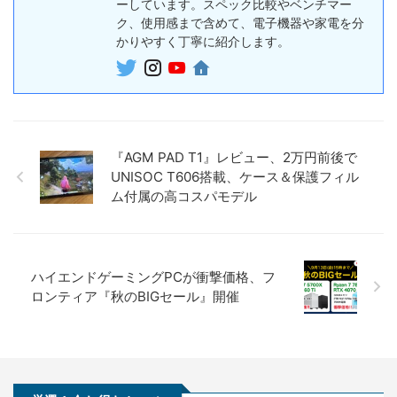
ーしています。スペック比較やベンチマー
5%オフ
ボイスレコー
ク、使用感まで含めて、電子機器や家電を分
『PLAUD NotePin』レビュ
27,500円
ダー
かりやすく丁寧に紹介します。
26,125
ー！録音・文字起こし・要約
円
までこれ1台、超小型ウェア
終了日未定
ラブルAIボイスレコーダー
30%オフ
『OpenRock S2』レビュ
9,980円
イヤホン
6,986
ー！超軽量オープンイヤー型
円
『AGM PAD T1』レビュー、2万円前後で
イヤホンの特徴・使い方・メ
終了日未定
UNISOC T606搭載、ケース＆保護フィル
リットデメリット徹底解説
ム付属の高コスパモデル
※価格・在庫は変動するため、最新情報は各記事でご確認ください。
ハイエンドゲーミングPCが衝撃価格、フ
ロンティア『秋のBIGセール』開催