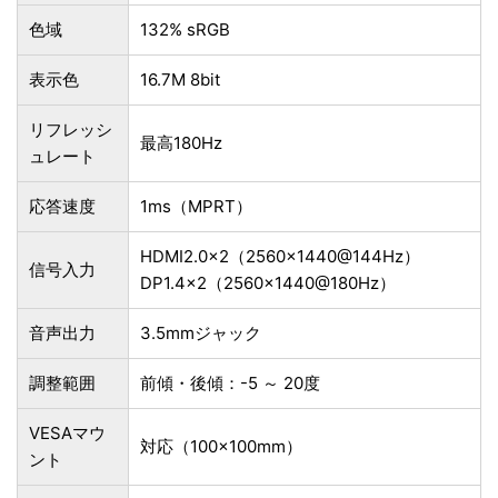
色域
132% sRGB
表示色
16.7M 8bit
リフレッシ
最高180Hz
ュレート
応答速度
1ms（MPRT）
HDMI2.0×2（2560×1440@144Hz）
信号入力
DP1.4×2（2560×1440@180Hz）
音声出力
3.5mmジャック
調整範囲
前傾・後傾：-5 ～ 20度
VESAマウ
対応（100×100mm）
ント