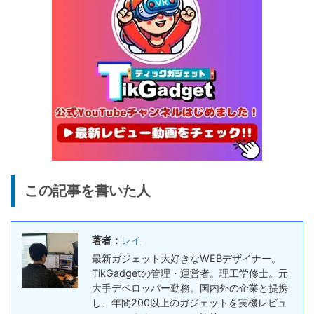
20%オフ
タブレット
FPD CP10-J1 実機レビュー
19,199円
15,504
| 1万円台で買えるAndroid
円
16搭載10.1インチタブレット
終了日未定
25%オフ
イヤホン
『EarFun Air Pro 4』レビュ
9,990円
7,491
ー、Snapdragon Sound対
円
応の高コスパなワイヤレスイ
終了日未定
ヤホン
10%オフ
AI動画生成ツ
DomoAIレビュー | 画像から
86,595円
この記事を書いた人
ール
77,936
AI動画生成！使い方・料金プ
円
ラン・割引まとめ
終了日未定
著者：
レイ
5%オフ
ボイスレコー
『PLAUD NOTE』レビュ
27,500円
最新ガジェット大好きなWEBデザイナー。
ダー
26,125
ー、文字起こし＆GPT-4o要
TikGadgetの管理・運営者。理工学修士。元
円
約機能搭載、超薄型のAIボイ
大手デベロッパー勤務。国内外の企業と提携
終了日未定
スレコーダー
し、年間200以上のガジェットを実機レビュ