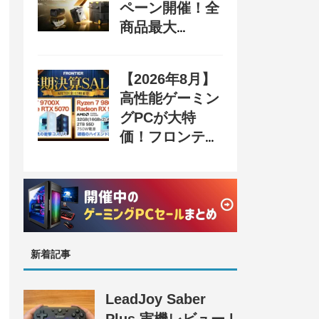
ペーン開催！全
商品最大
70%OFF＆豪華
購入特典、8月
【2026年8月】
31日まで
高性能ゲーミン
グPCが大特
価！フロンティ
ア『半期決算
SALE』開催、
セール情報まと
め
新着記事
LeadJoy Saber