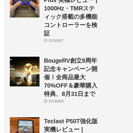
Plus 実機レビュー |
1000Hz・TMRステ
ィック搭載の多機能
コントローラーを検
証
2026/8/7
BougeRV創立9周年
記念キャンペーン開
催！全商品最大
70%OFF＆豪華購入
特典、8月31日まで
2026/8/6
Teclast P50T強化版
実機レビュー |