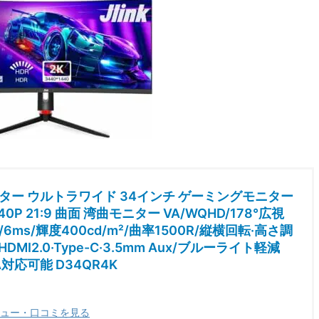
 モニター ウルトラワイド 34インチ ゲーミングモニター
440P 21:9 曲面 湾曲モニター VA/WQHD/178°広視
z/6ms/輝度400cd/m²/曲率1500R/縦横回転·高さ調
·HDMI2.0·Type-C·3.5mm Aux/ブルーライト軽減
対応可能 D34QR4K
ュー・口コミを見る