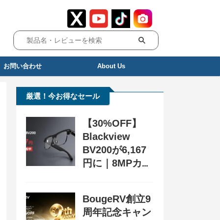
お問い合わせ
About Us
厳選！今お得なセール
【30%OFF】
Blackview
BV200が6,167
円に｜8MPカメ
ラ搭載スマート
グラス用クーポ
BougeRV創立9
ン配布中
周年記念キャン