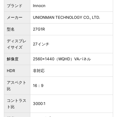
ブランド
Innocn
メーカー
‎UNIONMAN TECHNOLOGY CO., LTD.
型名
27G1R
ディスプレ
27インチ
イサイズ
解像度
‎2560x1440（WQHD）VAパネル
HDR
非対応
アスペクト
16：9
比
コントラス
3000:1
ト比