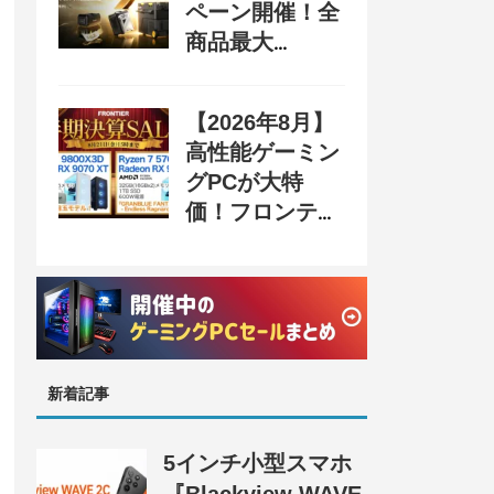
ペーン開催！全
商品最大
70%OFF＆豪華
購入特典、8月
【2026年8月】
31日まで
高性能ゲーミン
グPCが大特
価！フロンティ
ア『半期決算
SALE 奥義』開
催、セール情報
まとめ
新着記事
5インチ小型スマホ