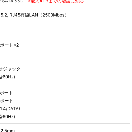
42 SATA SSD
※最大4TBまでの増設に対応
oth 5.2, RJ45有線LAN（2500Mbps）
-Aポート×2
ィオジャック
60Hz)
.0ポート
.2ポート
.4/DATA)
60Hz)
42.5mm