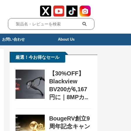
お問い合わせ
About Us
厳選！今お得なセール
【30%OFF】
Blackview
BV200が6,167
円に｜8MPカメ
ラ搭載スマート
グラス用クーポ
BougeRV創立9
ン配布中
周年記念キャン