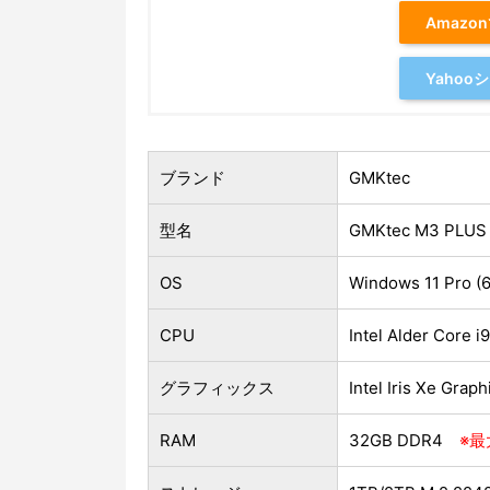
Amazo
Yaho
ブランド
GMKtec
型名
GMKtec M3 PLUS
OS
Windows 11 Pro (6
CPU
Intel Alder Core 
グラフィックス
Intel Iris Xe Grap
RAM
32GB DDR4
※最