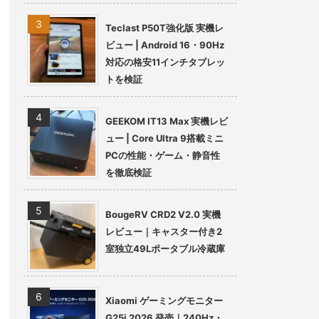
Teclast P50T強化版 実機レ
ビュー | Android 16・90Hz
対応の格安11インチタブレッ
トを検証
GEEKOM IT13 Max 実機レビ
ュー | Core Ultra 9搭載ミニ
PCの性能・ゲーム・静音性
を徹底検証
BougeRV CRD2 V2.0 実機
レビュー｜キャスター付き2
室独立49Lポータブル冷蔵庫
Xiaomi ゲーミングモニター
G25i 2026 発売｜240Hz・