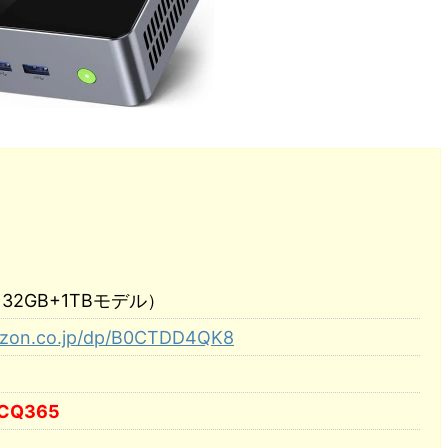
（32GB+1TBモデル）
azon.co.jp/dp/B0CTDD4QK8
CQ365