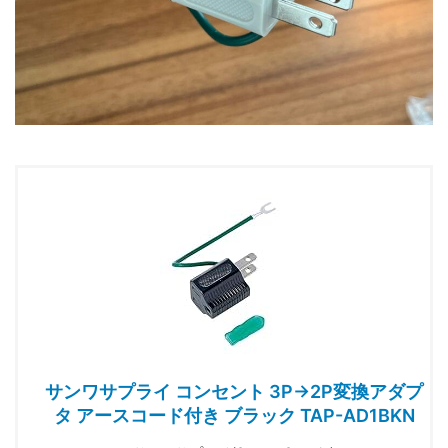
サンワサプライ コンセント 3P→2P変換アダプ
タ アースコード付き ブラック TAP-AD1BKN