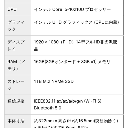
CPU
インテル Core i5-10210U プロセッサー
グラフィ
インテル UHD グラフィックス (CPUに内蔵)
ック
ディスプ
1920 x 1080（FHD）14型フルHD非光沢液
レイ
晶
RAM（メ
16GB(8GBオンボード + 8GB x1) メモリ
モリ）
ストレー
1TB M.2 NVMe SSD
ジ
通信規格
IEEE802.11 ax/ac/a/b/g/n (Wi-Fi 6) +
Bluetooth 5.0
本体寸法
約322mm x 高さ(H):約16.5mm(突起物除く)
x 奥行(D):約216.8mm, 942g