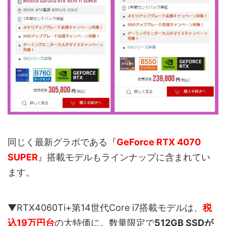
同じく最新グラボである『
GeForce RTX 4070
SUPER
』搭載モデルもラインナップに含まれてい
ます。
▼RTX4060Ti+第14世代Core i7搭載モデルは、
税
込19万円台
の大特価に。数量限定で
512GB SSDが