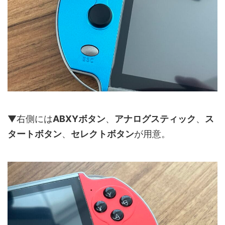
▼右側には
ABXYボタン
、
アナログスティック
、
ス
タートボタン
、
セレクトボタン
が用意。