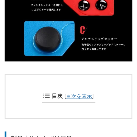
目次
[
目次を表示
]