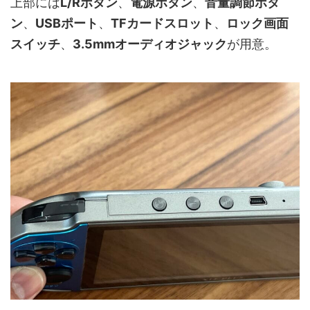
上部には
L/Rボタン
、
電源ボタン
、
音量調節ボタ
ン
、
USBポート
、
TFカードスロット
、
ロック画面
スイッチ
、
3.5mmオーディオジャック
が用意。