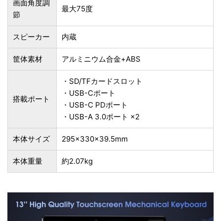
画面角度調
最大75度
節
スピーカー
内蔵
筐体素材
アルミニウム合金+ABS
・SD/TFカードスロット
・USB-Cポート
搭載ポート
・USB-C PDポート
・USB-A 3.0ポート ×2
本体サイズ
295×330×39.5mm
本体重量
約2.07kg