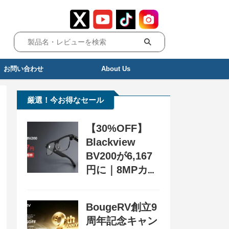
お問い合わせ
About Us
厳選！今お得なセール
【30%OFF】
Blackview
BV200が6,167
円に｜8MPカメ
ラ搭載スマート
グラス用クーポ
BougeRV創立9
ン配布中
周年記念キャン