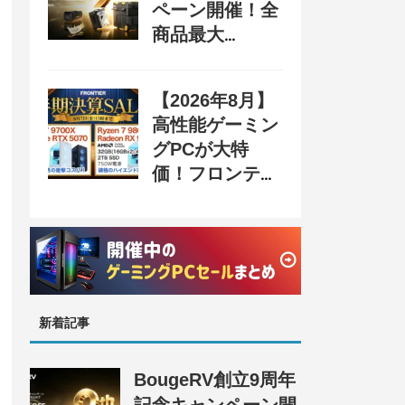
ペーン開催！全
商品最大
70%OFF＆豪華
購入特典、8月
【2026年8月】
31日まで
高性能ゲーミン
グPCが大特
価！フロンティ
ア『半期決算
SALE』開催、
セール情報まと
め
新着記事
BougeRV創立9周年