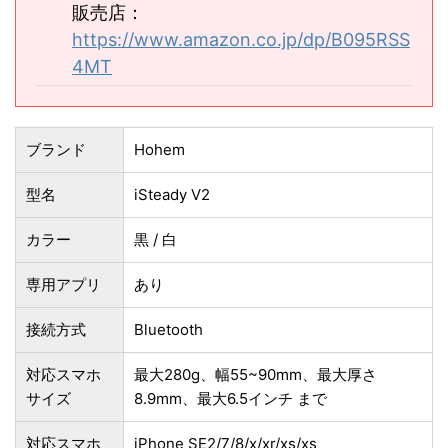
販売店：
https://www.amazon.co.jp/dp/B095RSS
4MT
ブランド
Hohem
型名
iSteady V2
カラー
黒 / 白
専用アプリ
あり
接続方式
Bluetooth
対応スマホ
最大280g、幅55~90mm、最大厚さ
サイズ
8.9mm、最大6.5インチ まで
対応スマホ
iPhone SE2/7/8/x/xr/xs/xs