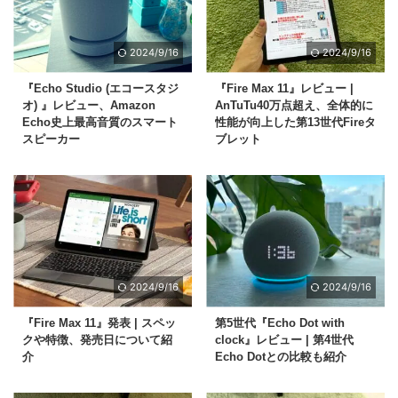
2024/9/16
2024/9/16
『Echo Studio (エコースタジ
『Fire Max 11』レビュー |
オ) 』レビュー、Amazon
AnTuTu40万点超え、全体的に
Echo史上最高音質のスマート
性能が向上した第13世代Fireタ
スピーカー
ブレット
2024/9/16
2024/9/16
『Fire Max 11』発表 | スペッ
第5世代『Echo Dot with
クや特徴、発売日について紹
clock』レビュー | 第4世代
介
Echo Dotとの比較も紹介