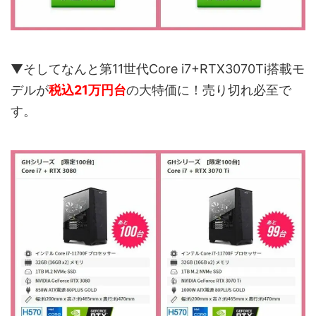
▼そしてなんと第11世代Core i7+RTX3070Ti搭載モ
デルが
税込21万円台
の大特価に！売り切れ必至で
す。