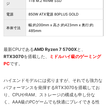
1TB M.2 NVMe SSD
ジ
電源
850W ATX電源 80PLUS GOLD
幅:約200mm x 高さ:約423mm x 奥行:約
本体寸法
485mm
最新CPUである
AMD Ryzen 7 5700X
と、
RTX3070
を搭載した、
ミドルハイ級のゲーミング
PC
です。
ハイエンドモデルには劣りますが、それでも強力な
パフォーマンスを発揮するRTX3070を搭載してお
り、CPUやRAM、ストレージの構成も申し分な
く、AAA級のPCゲームでも快適にプレイできる性