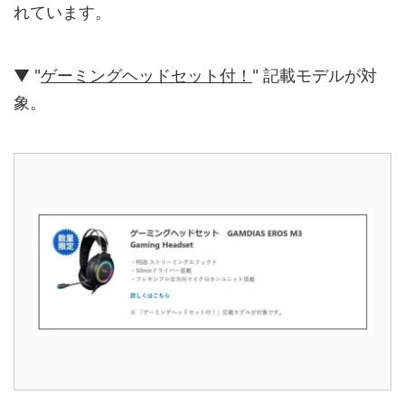
れています。
▼ "
ゲーミングヘッドセット付！
" 記載モデルが対
象。