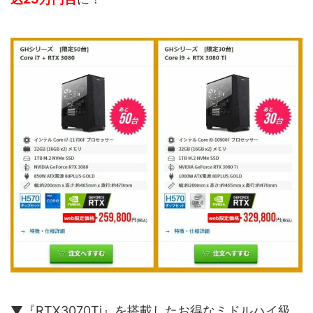
▼『RTX3070Ti』を搭載したお得なミドルハイ級