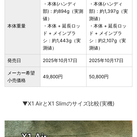
・本体(ハンディ
・本体(ハンディ
部)：約894g（実測
部)：約1,397g（実
値）
測値）
本体重量
・本体 + 延長ロッ
・本体 + 延長ロッ
ド + メインブラ
ド + メインブラ
シ：約1,443g（実
シ：約2,107g（実
測値）
測値）
発売日
2025年10月17日
2025年10月17日
メーカー希望
49,800円
50,800円
小売価格
▼X1 AirとX1 Slimのサイズ比較(実機)