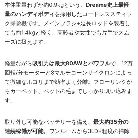
本体重量わずか約0.9kgという、
Dreame史上最軽
量のハンディボディ
を採用したコードレススティッ
ク掃除機です。メインブラシ+延長ロッドを装着し
ても約1.4kgと軽く、高齢者や女性でも片手でスム
ーズに扱えます。
軽量ながら
吸引力は最大80AWとパワフル
で、12万
回転/分モーターと8マルチコーンサイクロンによっ
て微細なホコリまで効率よく分離。フローリングか
らカーペット、ペットの毛までしっかり吸い込みま
す。
取り外し可能なバッテリーを備え、
最大約35分の
連続稼働が可能
。ワンルームから3LDK程度の掃除