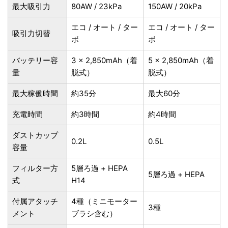
最大吸引力
80AW / 23kPa
150AW / 20kPa
エコ / オート / ター
エコ / オート / ター
吸引力切替
ボ
ボ
バッテリー容
3 × 2,850mAh（着
5 × 2,850mAh（着
量
脱式）
脱式）
最大稼働時間
約35分
最大60分
充電時間
約3時間
約4時間
ダストカップ
0.2L
0.5L
容量
フィルター方
5層ろ過 + HEPA
5層ろ過 + HEPA
式
H14
付属アタッチ
4種（ミニモーター
3種
メント
ブラシ含む）