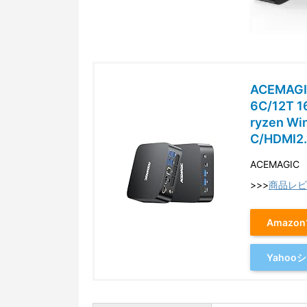
ACEMAGI
6C/12T 
ryzen W
C/HDMI2.
ACEMAGIC
>>>
商品レビ
Amazo
Yaho