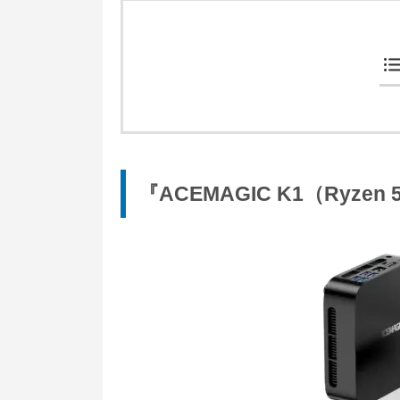
『ACEMAGIC K1（Ryze