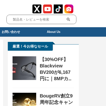
お問い合わせ
About Us
厳選！今お得なセール
【30%OFF】
Blackview
BV200が6,167
円に｜8MPカメ
ラ搭載スマート
グラス用クーポ
BougeRV創立9
ン配布中
周年記念キャン