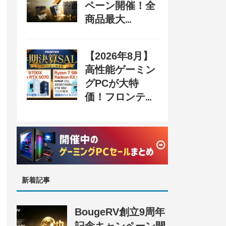
ペーン開催！全
商品最大
70%OFF＆豪華
購入特典、8月
【2026年8月】
31日まで
高性能ゲーミン
グPCが大特
価！フロンティ
ア『半期決算
SALE』開催、
セール情報まと
め
新着記事
BougeRV創立9周年