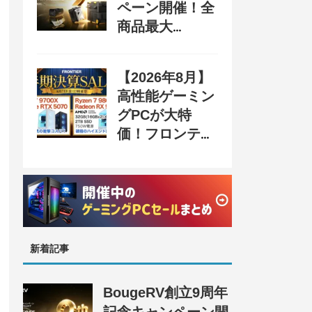
ペーン開催！全
商品最大
70%OFF＆豪華
購入特典、8月
【2026年8月】
31日まで
高性能ゲーミン
グPCが大特
価！フロンティ
ア『半期決算
SALE』開催、
セール情報まと
め
新着記事
BougeRV創立9周年