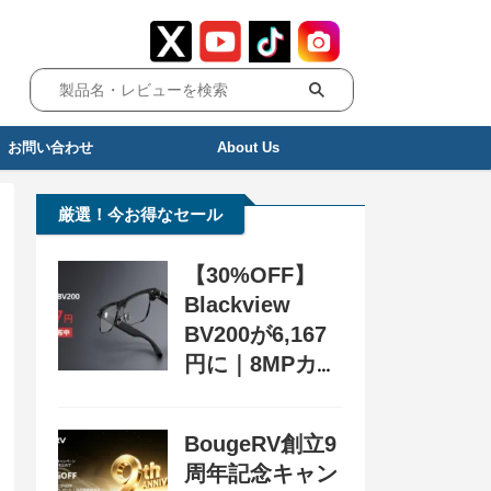
お問い合わせ
About Us
厳選！今お得なセール
【30%OFF】
Blackview
BV200が6,167
円に｜8MPカメ
ラ搭載スマート
グラス用クーポ
BougeRV創立9
ン配布中
周年記念キャン