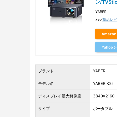
ン/TVSti
YABER
>>>
商品レビ
Amazo
Yaho
ブランド
YABER
モデル名
YABER K2s
ディスプレイ最大解像度
3840×2160
タイプ
ポータブル