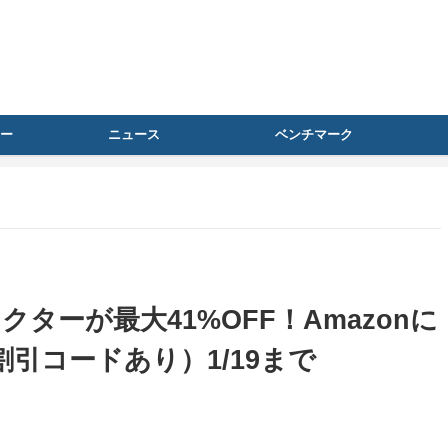
ー
ニュース
ベンチマーク
クターが最大41%OFF！Amazonに
引コードあり）1/19まで