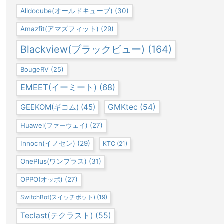
Alldocube(オールドキューブ)
(30)
Amazfit(アマズフィット)
(29)
Blackview(ブラックビュー)
(164)
BougeRV
(25)
EMEET(イーミート)
(68)
GEEKOM(ギコム)
(45)
GMKtec
(54)
Huawei(ファーウェイ)
(27)
Innocn(イノセン)
(29)
KTC
(21)
OnePlus(ワンプラス)
(31)
OPPO(オッポ)
(27)
SwitchBot(スイッチボット)
(19)
Teclast(テクラスト)
(55)