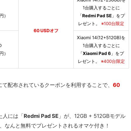
D
1台購入するごとに
0円）
「
Redmi Pad SE
」をプ
レゼント。
※100台限定
60 USDオフ
Xiaomi 14(12+512GB)を
D
1台購入するごとに
0円）
「
Xiaomi Pad 6
」をプ
レゼント。
※400台限定
ページにて配布されているクーポンを利用することで、
60
した人には「
Redmi Pad SE
」が、12GB + 512GBモデル
、なんと無料でプレゼントされるオマケ付き！