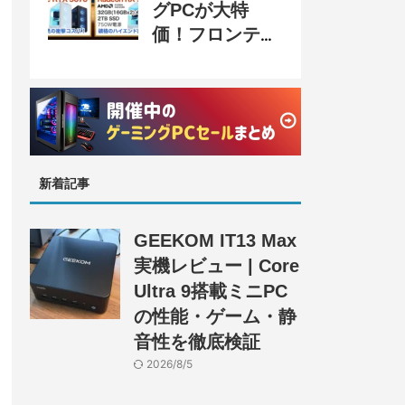
グPCが大特
価！フロンティ
ア『半期決算
SALE』開催、
セール情報まと
め
新着記事
GEEKOM IT13 Max
実機レビュー | Core
Ultra 9搭載ミニPC
の性能・ゲーム・静
音性を徹底検証
2026/8/5