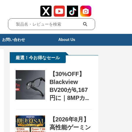
お問い合わせ
About Us
厳選！今お得なセール
【30%OFF】
Blackview
BV200が6,167
円に｜8MPカメ
ラ搭載スマート
グラス用クーポ
【2026年8月】
ン配布中
高性能ゲーミン