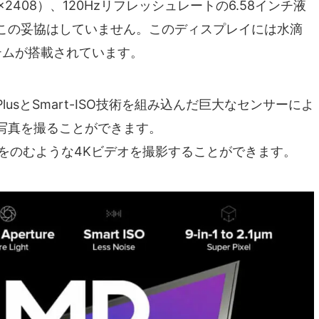
080×2408）、120Hzリフレッシュレートの6.58インチ液
この妥協はしていません。このディスプレイには水滴
テムが搭載されています。
L PlusとSmart-ISO技術を組み込んだ巨大なセンサーによ
写真を撮ることができます。
息をのむような4Kビデオを撮影することができます。