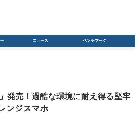
ー
ニュース
ベンチマーク
17 Pro」発売！過酷な環境に耐え得る堅牢
レンジスマホ