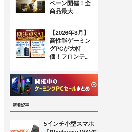
ペーン開催！全
商品最大
70%OFF＆豪華
購入特典、8月
【2026年8月】
31日まで
高性能ゲーミン
グPCが大特
価！フロンティ
ア『半期決算
SALE 奥義』開
催、セール情報
まとめ
新着記事
5インチ小型スマホ