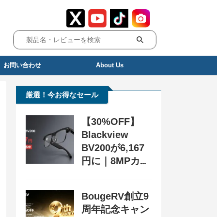
お問い合わせ
About Us
厳選！今お得なセール
【30%OFF】
Blackview
BV200が6,167
円に｜8MPカメ
ラ搭載スマート
グラス用クーポ
BougeRV創立9
ン配布中
周年記念キャン