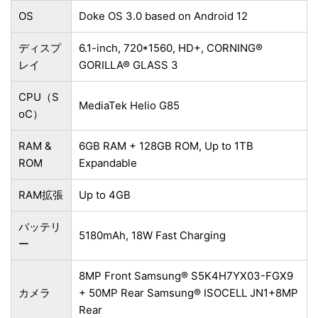
OS
Doke OS 3.0 based on Android 12
ディスプ
6.1-inch, 720*1560, HD+, CORNING®
レイ
GORILLA® GLASS 3
CPU（S
MediaTek Helio G85
oC）
RAM &
6GB RAM + 128GB ROM, Up to 1TB
ROM
Expandable
RAM拡張
Up to 4GB
バッテリ
5180mAh, 18W Fast Charging
ー
8MP Front
Samsung
®
S5K4H7YX03-FGX9
カメラ
+
50MP Rear
Samsung®
ISOCELL JN1+
8MP
Rear