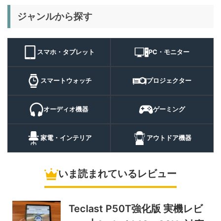
29%オフ
キャンプライ
ジャンルから探す
BougeRV T1 キャンプライ
15,980円
ト
11,384
ト 実機レビュー | 最大
円
3000lm・最長102時間の多
9/1まで
機能キャンプライトを徹底検
スマホ・タブレット
PC・モニター
証
10%オフ
スマートウォ
FOSMET QS40 第3世代 実
10,980円
ッチ
9,882
スマートウォッチ
プロジェクター
機レビュー | 1万円前後で通
円
話・AI機能まで使える高コス
9/6まで
パスマートウォッチ
オーディオ機器
ゲーミング
20%オフ
ポータブル冷
BougeRV CRH20 実機レビ
43,499円
蔵庫
35,131
ュー | バッテリー対応で車中
円
家電・インテリア
アウトドア機器
泊にも使いやすいポータブル
10/9まで
冷蔵庫
いま読まれているレビュー
5%オフ
ソーラーパネ
BougeRV Arch Pro 200W
39,580円
ル
37,601
実機レビュー | 曲がる・軽
円
い・車載しやすい200Wソー
Teclast P50T強化版 実機レビ
11/8まで
ラーパネル