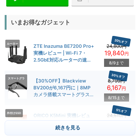
いまお得なガジェット
20%オフ
ルーター
ZTE Inazuma BE7200 Pro+
24,800円
19,840
実機レビュー | Wi-Fi 7・
円
2.5GbE対応ルーターの速度
8/9まで
とゲーム性能を検証
30%オフ
スマートグラ
【30%OFF】Blackview
8,799円
ス
6,167
BV200が6,167円に｜8MP
円
カメラ搭載スマートグラス用
8/15まで
クーポン配布中
5%オフ
外付けSSD
ORICO K5Mini 実機レビュ
24,510円
23,284
ー | スマホの容量不足対策に
円
続きを見る
便利な小型外付けSSD
8/22まで