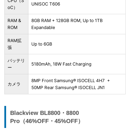
CPU（S
UNISOC T606
oC）
RAM &
8GB RAM + 128GB ROM, Up to 1TB
ROM
Expandable
RAM拡
Up to 6GB
張
バッテリ
5180mAh, 18W Fast Charging
ー
8MP Front
Samsung
®
ISOCELL 4H7
+
カメラ
50MP Rear
Samsung
®
ISOCELL JN1
Blackview BL8800・8800
Pro（46%OFF・45%OFF）