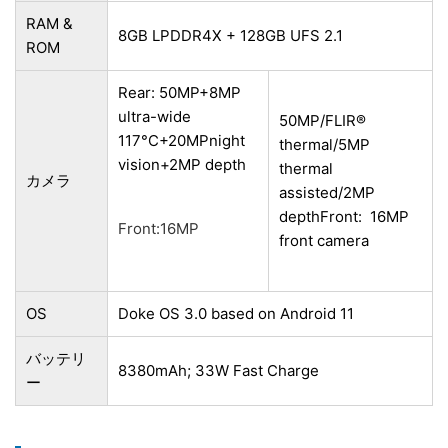
RAM &
8GB LPDDR4X + 128GB UFS 2.1
ROM
Rear: 50MP+8MP
ultra-wide
50MP/FLIR®
117°C+20MPnight
thermal/5MP
vision+2MP depth
thermal
カメラ
assisted/2MP
depth
Front: 16MP
Front:16MP
front camera
OS
Doke OS 3.0 based on Android 11
バッテリ
8380mAh; 33W Fast Charge
ー