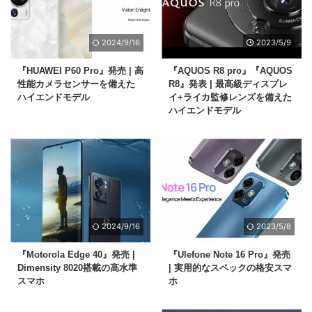
2024/9/16
2023/5/9
『HUAWEI P60 Pro』発売 | 高
『AQUOS R8 pro』『AQUOS
性能カメラセンサーを備えた
R8』発表 | 最高級ディスプレ
ハイエンドモデル
イ+ライカ監修レンズを備えた
ハイエンドモデル
2024/9/16
2023/5/8
『Motorola Edge 40』発売 |
『Ulefone Note 16 Pro』発売
Dimensity 8020搭載の高水準
| 実用的なスペックの格安スマ
スマホ
ホ