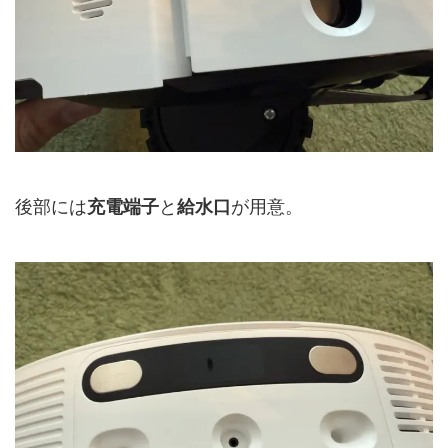
後部には
充電端子
と
給水口
が用意。