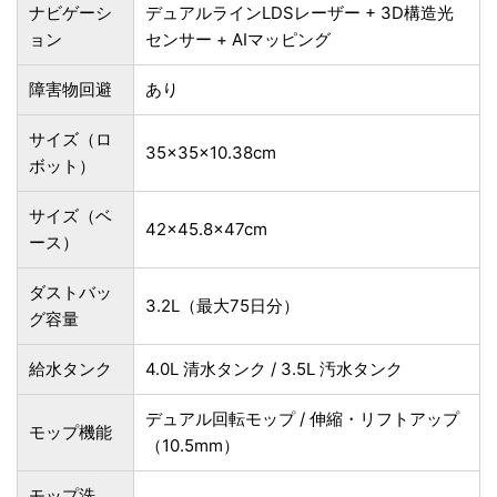
ナビゲーシ
デュアルラインLDSレーザー + 3D構造光
ョン
センサー + AIマッピング
障害物回避
あり
サイズ（ロ
35×35×10.38cm
ボット）
サイズ（ベ
42×45.8×47cm
ース）
ダストバッ
3.2L（最大75日分）
グ容量
給水タンク
4.0L 清水タンク / 3.5L 汚水タンク
デュアル回転モップ / 伸縮・リフトアップ
モップ機能
（10.5mm）
モップ洗