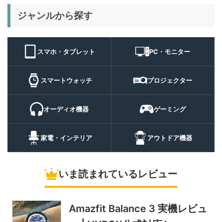
29%オフ
キャンプライ
ジャンルから探す
BougeRV T1 キャンプライ
15,980円
ト
11,384
ト 実機レビュー | 最大
円
3000lm・最長102時間の多
9/1まで
機能キャンプライトを徹底検
スマホ・タブレット
PC・モニター
証
10%オフ
スマートウォ
FOSMET QS40 第3世代 実
10,980円
ッチ
9,882
スマートウォッチ
プロジェクター
機レビュー | 1万円前後で通
円
話・AI機能まで使える高コス
9/6まで
パスマートウォッチ
オーディオ機器
ゲーミング
20%オフ
ポータブル冷
BougeRV CRH20 実機レビ
43,499円
蔵庫
35,131
ュー | バッテリー対応で車中
円
家電・インテリア
アウトドア機器
泊にも使いやすいポータブル
10/9まで
冷蔵庫
いま読まれているレビュー
5%オフ
ソーラーパネ
BougeRV Arch Pro 200W
39,580円
ル
37,601
実機レビュー | 曲がる・軽
円
い・車載しやすい200Wソー
Amazfit Balance 3 実機レビュ
11/8まで
ラーパネル