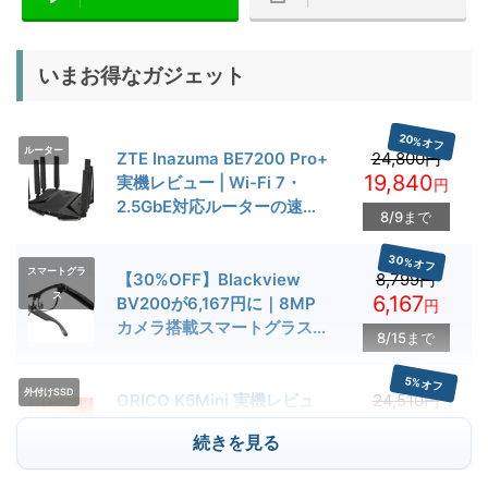
いまお得なガジェット
20%オフ
ルーター
ZTE Inazuma BE7200 Pro+
24,800円
19,840
実機レビュー | Wi-Fi 7・
円
2.5GbE対応ルーターの速度
8/9まで
とゲーム性能を検証
30%オフ
スマートグラ
【30%OFF】Blackview
8,799円
ス
6,167
BV200が6,167円に｜8MP
円
カメラ搭載スマートグラス用
8/15まで
クーポン配布中
5%オフ
外付けSSD
ORICO K5Mini 実機レビュ
24,510円
23,284
ー | スマホの容量不足対策に
円
続きを見る
便利な小型外付けSSD
8/22まで