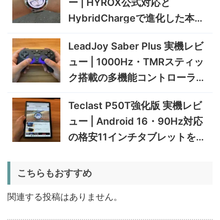
ー | HYROX公式対応と
5%オフ
ミニPC
GEEKOM A9 MAX 2026 実
243,900円
HybridChargeで進化した本格
231,705
機レビュー | Ryzen AI 9 HX
円
トレーニングウォッチ
470搭載の高性能ミニPCを
11/30まで
LeadJoy Saber Plus 実機レビ
実機検証
5%オフ
ュー | 1000Hz・TMRスティッ
タブレット
TCL Note A1 NXTPAPER 実
92,980円
ク搭載の多機能コントローラー
88,331
機レビュー | 紙のような書き
円
心地と実用的なAI機能を検証
を検証
12/31まで
Teclast P50T強化版 実機レビ
5%オフ
ュー | Android 16・90Hz対応
ポータブル冷
BougeRV CRD2 V2.0 実機
36,283円
蔵庫
34,469
レビュー｜キャスター付き2
円
の格安11インチタブレットを検
室独立49Lポータブル冷蔵庫
1/22まで
証
5%オフ
こちらもおすすめ
扇風機
BougeRV F02 実機レビュー
8,980円
8,531
| 最大7.5m/s・8Ahバッテリ
円
関連する投稿はありません。
ー搭載のアウトドア扇風機
1/22まで