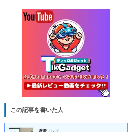
5%オフ
ポータブル冷
BougeRV CRX3 実機レビュ
27,183円
蔵庫
25,823
ー | －20℃冷凍対応・バッ
円
テリー駆動もできるポータブ
1/22まで
ル冷蔵庫
20%オフ
タブレット
FPD CP10-J1 実機レビュー
19,199円
15,504
| 1万円台で買えるAndroid
円
16搭載10.1インチタブレット
終了日未定
25%オフ
イヤホン
『EarFun Air Pro 4』レビュ
9,990円
7,491
ー、Snapdragon Sound対
円
応の高コスパなワイヤレスイ
終了日未定
ヤホン
10%オフ
AI動画生成ツ
DomoAIレビュー | 画像から
86,595円
この記事を書いた人
ール
77,936
AI動画生成！使い方・料金プ
円
ラン・割引まとめ
終了日未定
著者：
レイ